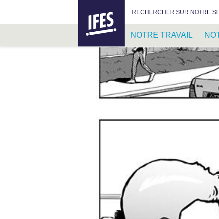
IFES –
RECHERCHER :
RECHERCHER SUR NOTRE SI
INTERNATIONAL
FELLOWSHIP
NOTRE TRAVAIL
NO
OF
EVANGELICAL
PASSER
STUDENTS
AU
CONTENU
PRINCIPAL