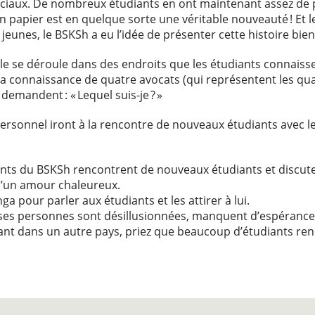
ciaux. De nombreux étudiants en ont maintenant assez de 
e en papier est en quelque sorte une véritable nouveauté ! 
eunes, le BSKSh a eu l’idée de présenter cette histoire bien
le se déroule dans des endroits que les étudiants connais
nt la connaissance de quatre avocats (qui représentent les qua
demandent : « Lequel suis-je ? »
e personnel iront à la rencontre de nouveaux étudiants avec
ants du BSKSh rencontrent de nouveaux étudiants et discuten
d’un amour chaleureux.
ga pour parler aux étudiants et les attirer à lui.
es personnes sont désillusionnées, manquent d’espérance,
ant dans un autre pays, priez que beaucoup d’étudiants ren