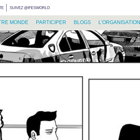
INSTAGRAM
FACEBOOK
YOUTUBE
WHATSAPP
RSS FEED
TE
SUIVEZ @IFESWORLD
TRE MONDE
PARTICIPER
BLOGS
L’ORGANISATIO