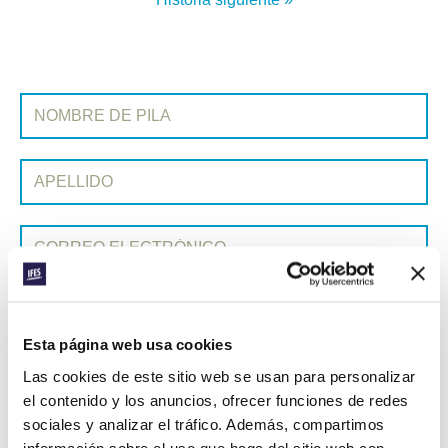
SUSCRIBIRSE A PRAYERLINE
Nombre de pila:
Apellido:
Correo electrónico:
ENVIAR
Esta página web usa cookies
Las cookies de este sitio web se usan para personalizar
Cada semana, IFES envía un breve correo electrónico con historias
el contenido y los anuncios, ofrecer funciones de redes
de los movimientos estudiantiles y el ministerio de IFES de todo el
sociales y analizar el tráfico. Además, compartimos
mundo para inspirarte en tus oraciones.
información sobre el uso que haga del sitio web con