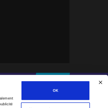
IFESWORLD
DONNER
OK
galement
Home
ublicité