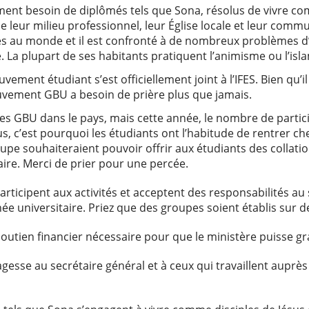
ent besoin de diplômés tels que Sona, résolus de vivre com
 leur milieu professionnel, leur Église locale et leur commu
es au monde et il est confronté à de nombreux problèmes d’in
e. La plupart de ses habitants pratiquent l’animisme ou l’isl
uvement étudiant s’est officiellement joint à l’IFES. Bien qu’
ouvement GBU a besoin de prière plus que jamais.
es GBU dans le pays, mais cette année, le nombre de partic
, c’est pourquoi les étudiants ont l’habitude de rentrer che
e souhaiteraient pouvoir offrir aux étudiants des collatio
faire. Merci de prier pour une percée.
participent aux activités et acceptent des responsabilités a
née universitaire. Priez que des groupes soient établis su
soutien financier nécessaire pour que le ministère puisse g
agesse au secrétaire général et à ceux qui travaillent auprè