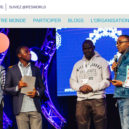
INSTAGRAM
FACEBOOK
YOUTUBE
WHATSAPP
RSS FEED
TE
SUIVEZ @IFESWORLD
TRE MONDE
PARTICIPER
BLOGS
L’ORGANISATIO