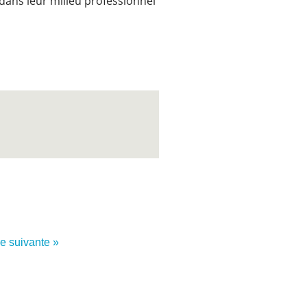
dans leur milieu professionnel
re suivante »