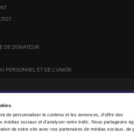
ANT
 2027
E DE DONATEUR
U PERSONNEL ET DE L’UNION
#
WhatsApp
RSS
feed
okies.
t de personnaliser le contenu et les annonces, d'offrir des
aux médias sociaux et d'analyser notre trafic. Nous partageons é
sanne, Suisse.
isation de notre site avec nos partenaires de médias sociaux, de p