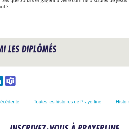
 tels que Sona s’engagent à vivre comme disciples de Jésus 
auté.
MI LES DIPLÔMÉS
l
LinkedIn
Teams
précédente
Toutes les histoires de Prayerline
Histoi
INSCRIVEZ-VOUS À PRAYERLINE