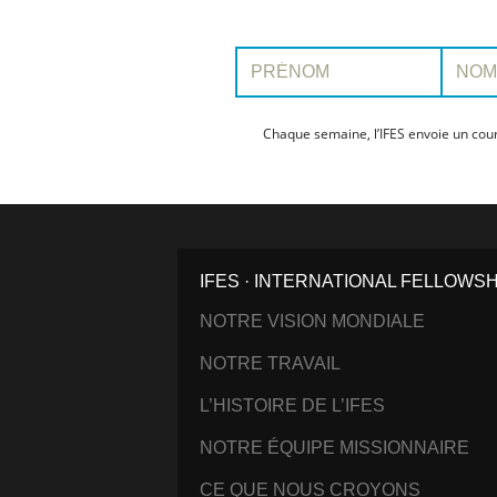
Prénom:
Nom:
Chaque semaine, l’IFES envoie un cour
IFES · INTERNATIONAL FELLOWS
NOTRE VISION MONDIALE
NOTRE TRAVAIL
L’HISTOIRE DE L’IFES
NOTRE ÉQUIPE MISSIONNAIRE
CE QUE NOUS CROYONS