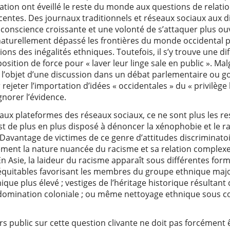
 nation ont éveillé le reste du monde aux questions de relati
acentes. Des journaux traditionnels et réseaux sociaux aux d
 conscience croissante et une volonté de s’attaquer plus o
turellement dépassé les frontières du monde occidental pu
ions des inégalités ethniques. Toutefois, il s’y trouve une di
osition de force pour « laver leur linge sale en public ». Ma
se l’objet d’une discussion dans un débat parlementaire ou gou
rejeter l’importation d’idées « occidentales » du « privilège
gnorer l’évidence.
é aux plateformes des réseaux sociaux, ce ne sont plus les 
 est de plus en plus disposé à dénoncer la xénophobie et le 
Davantage de victimes de ce genre d’attitudes discriminatoir
ement la nature nuancée du racisme et sa relation complexe
n Asie, la laideur du racisme apparaît sous différentes form
néquitables favorisant les membres du groupe ethnique majo
que plus élevé ; vestiges de l’héritage historique résultant 
domination coloniale ; ou même nettoyage ethnique sous co
urs public sur cette question clivante ne doit pas forcément 