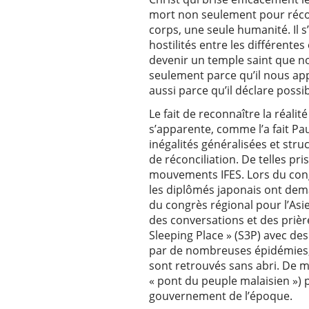
mort non seulement pour récon
corps, une seule humanité. Il s
hostilités entre les différente
devenir un temple saint que n
seulement parce qu’il nous appo
aussi parce qu’il déclare possi
Le fait de reconnaître la réalit
s’apparente, comme l’a fait Pa
inégalités généralisées et struc
de réconciliation. De telles p
mouvements IFES. Lors du congrè
les diplômés japonais ont dem
du congrès régional pour l’Asie
des conversations et des prièr
Sleeping Place » (S3P) avec de
par de nombreuses épidémies, l
sont retrouvés sans abri. De mê
« pont du peuple malaisien ») po
gouvernement de l’époque.