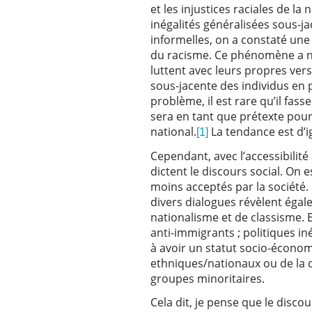
et les injustices raciales de la
inégalités généralisées sous-j
informelles, on a constaté une
du racisme. Ce phénomène a na
luttent avec leurs propres vers
sous-jacente des individus en p
problème, il est rare qu’il fas
sera en tant que prétexte pour 
national.
La tendance est d’i
[1]
Cependant, avec l’accessibilit
dictent le discours social. On
moins acceptés par la société. 
divers dialogues révèlent égal
nationalisme et de classisme. E
anti-immigrants ; politiques i
à avoir un statut socio-économi
ethniques/nationaux ou de la 
groupes minoritaires.
Cela dit, je pense que le disco