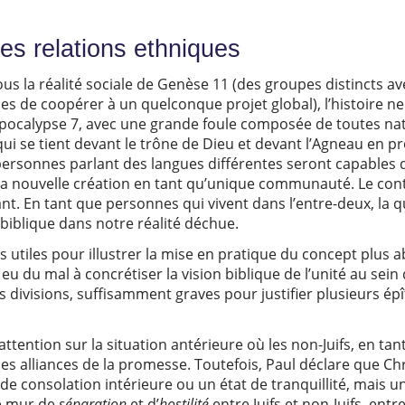
des relations ethniques
us la réalité sociale de Genèse 11 (des groupes distincts av
les de coopérer à un quelconque projet global), l’histoire ne 
ocalypse 7, avec une grande foule composée de toutes nati
qui se tient devant le trône de Dieu et devant l’Agneau en
ersonnes parlant des langues différentes seront capables d
 la nouvelle création en tant qu’unique communauté. Le cont
ssant. En tant que personnes qui vivent dans l’entre-deux, la 
 biblique dans notre réalité déchue.
s utiles pour illustrer la mise en pratique du concept plus abst
a eu du mal à concrétiser la vision biblique de l’unité au sein d
s divisions, suffisamment graves pour justifier plusieurs ép
attention sur la situation antérieure où les non-Juifs, en tan
s alliances de la promesse. Toutefois, Paul déclare que Chri
e consolation intérieure ou un état de tranquillité, mais u
le mur de
séparation
et d’
hostilité
entre Juifs et non-Juifs, entre