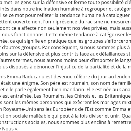
a met les gens sur la défensive et ferme toute possibilité d’é
inés dans notre inclination humaine à regrouper et catégori
utilise ce mot pour refléter la tendance humaine à cataloguer 
ejettent ouvertement l’omniprésence du racisme ne mesurent
 dont cela affecte non seulement nos vies privées, mais auss
s nous fonctionnons. Cette même tendance à catégoriser le
ée, ce qui signifie en pratique que les groupes s’efforceron
r d’autres groupes. Par conséquent, si nous sommes plus 
ns sur la défensive et plus contrits face aux défaillances s
autres termes, nous aurons moins peur d’importer le langag
us disposés à dénoncer l’injustice de la partialité et de la 
nis Emma Raducanu est devenue célèbre du jour au lendema
e était une énigme. Son père est roumain, son nom de famille
et elle parle également bien mandarin. Elle est née au Canad
 est entraînée. Les Roumains, les Chinois et les Britannique
s sont les mêmes personnes qui exècrent les mariages mixte
 un Royaume-Uni sans les Européens de l’Est comme Emma et
tion sociale malléable qui peut à la fois diviser et unir. 
constructions sociales, nous sommes plus enclins à remett
« Nous ».