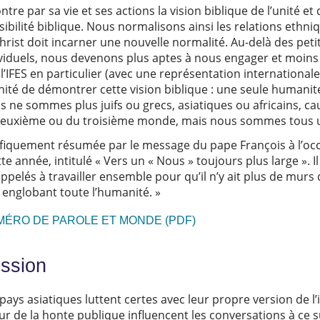
e par sa vie et ses actions la vision biblique de l’unité et 
ilité biblique. Nous normalisons ainsi les relations ethni
Christ doit incarner une nouvelle normalité. Au-delà des pet
dividuels, nous devenons plus aptes à nous engager et moin
 l’IFES en particulier (avec une représentation international
ité de démontrer cette vision biblique : une seule humanit
us ne sommes plus juifs ou grecs, asiatiques ou africains, c
euxième ou du troisième monde, mais nous sommes tous un 
nifiquement résumée par le message du pape François à l’oc
te année, intitulé « Vers un « Nous » toujours plus large ». 
pelés à travailler ensemble pour qu’il n’y ait plus de murs
» englobant toute l’humanité. »
MÉRO DE PAROLE ET MONDE (PDF)
ussion
ays asiatiques luttent certes avec leur propre version de l’
ur de la honte publique influencent les conversations à ce s