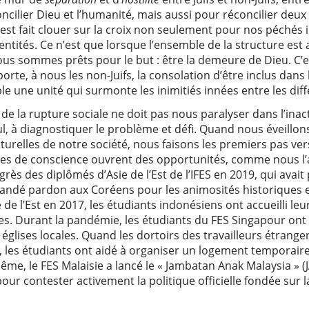
cilier Dieu et l’humanité, mais aussi pour réconcilier deu
’est fait clouer sur la croix non seulement pour nos péchés i
s entités. Ce n’est que lorsque l’ensemble de la structure e
ous sommes prêts pour le but : être la demeure de Dieu. C’
rte, à nous les non-Juifs, la consolation d’être inclus dans 
ble une unité qui surmonte les inimitiés innées entre les dif
é de la rupture sociale ne doit pas nous paralyser dans l’inac
ul, à diagnostiquer le problème et défi. Quand nous éveillo
turelles de notre société, nous faisons les premiers pas vers 
rises de conscience ouvrent des opportunités, comme nous l’
s des diplômés d’Asie de l’Est de l’IFES en 2019, qui avait 
andé pardon aux Coréens pour les animosités historiques et
 de l’Est en 2017, les étudiants indonésiens ont accueilli le
es. Durant la pandémie, les étudiants du FES Singapour ont 
s églises locales. Quand les dortoirs des travailleurs étran
es étudiants ont aidé à organiser un logement temporaire p
me, le FES Malaisie a lancé le « Jambatan Anak Malaysia » (JA
ur contester activement la politique officielle fondée sur la 