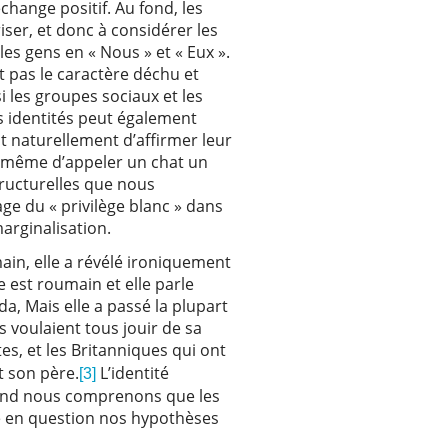
change positif. Au fond, les
ser, et donc à considérer les
les gens en « Nous » et « Eux ».
 pas le caractère déchu et
i les groupes sociaux et les
s identités peut également
t naturellement d’affirmer leur
à même d’appeler un chat un
tructurelles que nous
e du « privilège blanc » dans
marginalisation.
in, elle a révélé ironiquement
 est roumain et elle parle
a, Mais elle a passé la plupart
s voulaient tous jouir de sa
s, et les Britanniques qui ont
 son père.
L’identité
[3]
Quand nous comprenons que les
re en question nos hypothèses