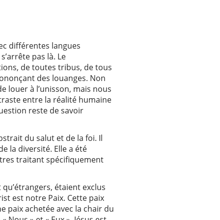
ec différentes langues
s’arrête pas là. Le
ons, de toutes tribus, de tous
 prononçant des louanges. Non
e louer à l’unisson, mais nous
raste entre la réalité humaine
question reste de savoir
rait du salut et de la foi. Il
e la diversité. Elle a été
îtres traitant spécifiquement
t qu’étrangers, étaient exclus
st est notre Paix. Cette paix
ne paix achetée avec la chair du
 « Nous » et « Eux ». Jésus est