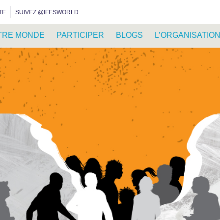
INSTAGRAM
FACEBOOK
YOUTUBE
WHATSAPP
RSS FEED
TE
SUIVEZ @IFESWORLD
TRE MONDE
PARTICIPER
BLOGS
L’ORGANISATIO