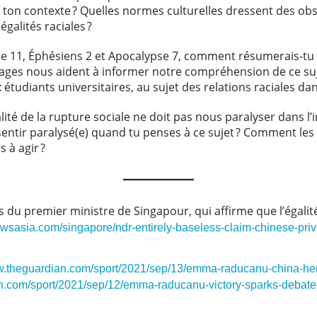
on contexte ? Quelles normes culturelles dressent des obst
égalités raciales ?
e 11, Éphésiens 2 et Apocalypse 7, comment résumerais-tu la
ssages nous aident à informer notre compréhension de ce s
ux étudiants universitaires, au sujet des relations raciales d
alité de la rupture sociale ne doit pas nous paralyser dans l’i
sentir paralysé(e) quand tu penses à ce sujet ? Comment le
ls à agir ?
 du premier ministre de Singapour, qui affirme que l’égalité 
wsasia.com/singapore/ndr-entirely-baseless-claim-chinese-privi
w.theguardian.com/sport/2021/sep/13/emma-raducanu-china-heri
n.com/sport/2021/sep/12/emma-raducanu-victory-sparks-debate-o