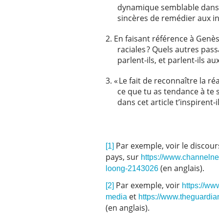
dynamique semblable dans t
sincères de remédier aux in
En faisant référence à Genès
raciales ? Quels autres pa
parlent-ils, et parlent-ils a
« Le fait de reconnaître la ré
ce que tu as tendance à te 
dans cet article t’inspirent-i
Par exemple, voir le discours
[1]
pays, sur
https://www.channelne
(en anglais).
loong-2143026
Par exemple, voir
[2]
https://ww
et
media
https://www.theguardia
(en anglais).