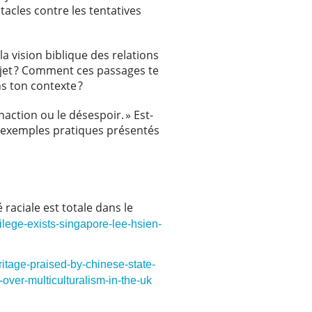
acles contre les tentatives
 vision biblique des relations
ujet ? Comment ces passages te
ans ton contexte ?
naction ou le désespoir. » Est-
s exemples pratiques présentés
raciale est totale dans le
lege-exists-singapore-lee-hsien-
tage-praised-by-chinese-state-
ver-multiculturalism-in-the-uk