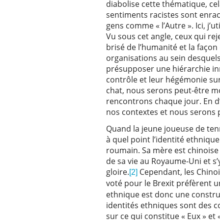
diabolise cette thématique, cel
sentiments racistes sont enrac
gens comme « l’Autre ». Ici, j’
Vu sous cet angle, ceux qui r
brisé de l’humanité et la façon
organisations au sein desquel
présupposer une hiérarchie inn
contrôle et leur hégémonie su
chat, nous serons peut-être moi
rencontrons chaque jour. En d’
nos contextes et nous serons pl
Quand la jeune joueuse de ten
à quel point l’identité ethniqu
roumain. Sa mère est chinoise 
de sa vie au Royaume-Uni et s’y
gloire.
Cependant, les Chinoi
[2]
voté pour le Brexit préfèrent
ethnique est donc une construc
identités ethniques sont des 
sur ce qui constitue « Eux » et 