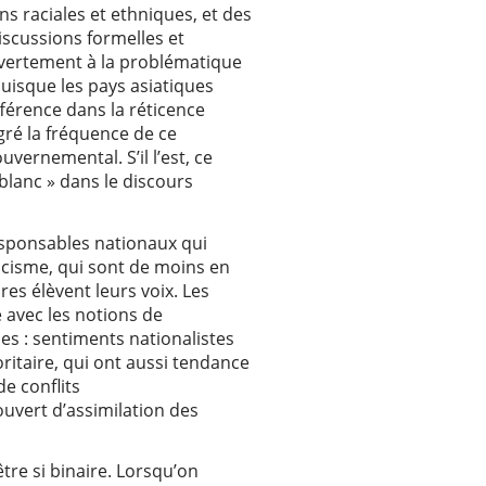
ons raciales et ethniques, et des
iscussions formelles et
uvertement à la problématique
isque les pays asiatiques
fférence dans la réticence
lgré la fréquence de ce
vernemental. S’il l’est, ce
 blanc » dans le discours
responsables nationaux qui
racisme, qui sont de moins en
es élèvent leurs voix. Les
 avec les notions de
es : sentiments nationalistes
ritaire, qui ont aussi tendance
de conflits
uvert d’assimilation des
être si binaire. Lorsqu’on