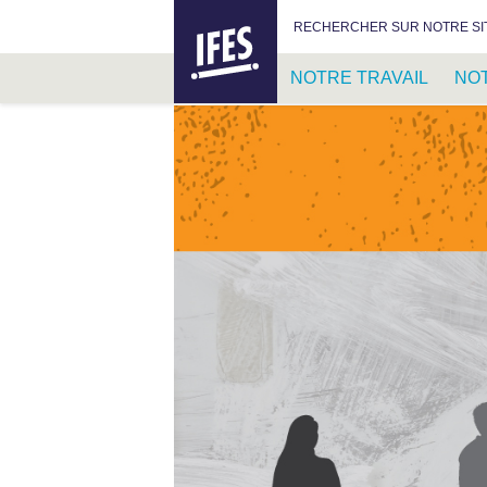
IFES –
RECHERCHER :
RECHERCHER SUR NOTRE SI
INTERNATIONAL
FELLOWSHIP
NOTRE TRAVAIL
NO
OF
EVANGELICAL
PASSER
STUDENTS
AU
CONTENU
PRINCIPAL