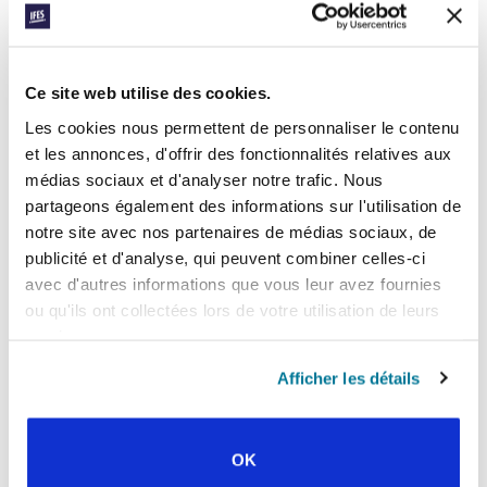
officiel du groupe à l’UNPAZ encourage les
étudiants appréhensifs d’y participer.
Priez pour le personnel de SEE qui projette
Ce site web utilise des cookies.
de lancer un ministère dans les écoles
secondaires en février, notamment à Dili et
Les cookies nous permettent de personnaliser le contenu
Same : qu’il rencontre aussi des cœurs et des
et les annonces, d'offrir des fonctionnalités relatives aux
portes ouvertes.
médias sociaux et d'analyser notre trafic. Nous
partageons également des informations sur l'utilisation de
Facebook
WhatsApp
Email
LinkedIn
Teams
Partager:
notre site avec nos partenaires de médias sociaux, de
publicité et d'analyse, qui peuvent combiner celles-ci
avec d'autres informations que vous leur avez fournies
ou qu'ils ont collectées lors de votre utilisation de leurs
« Histoire précédente
services.
Toutes les histoires de Prayerline
Afficher les détails
Histoire suivante »
OK