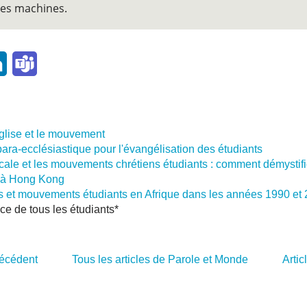
les machines.
l
LinkedIn
Teams
Église et le mouvement
para-ecclésiastique pour l'évangélisation des étudiants
 locale et les mouvements chrétiens étudiants : comment démystif
s à Hong Kong
s et mouvements étudiants en Afrique dans les années 1990 et
ce de tous les étudiants*
récédent
Tous les articles de Parole et Monde
Artic