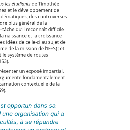
us les étudiants
de Timothée
ines et le développement de
roblématiques, des controverses
dre plus général de la
âche qu’il reconnaît difficile
la naissance et la croissance
 idées de celle-ci au sujet de
rme de la mission de l’IFES) ; et
isé le système de routes
153).
résenter un exposé impartial.
il argumente fondamentalement
carnation contextuelle de la
59).
est opportun dans sa
d’une organisation qui a
icultés, à se répandre
mployant un partenariat