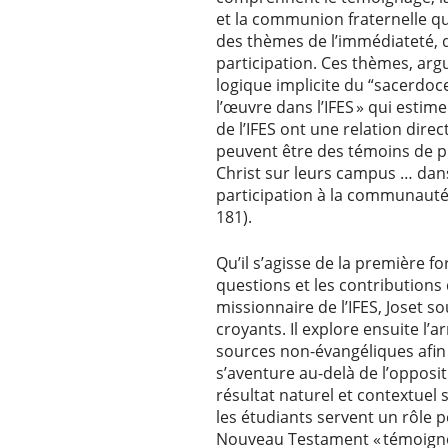
et la communion fraternelle qu
des thèmes de l’immédiateté, d
participation. Ces thèmes, argu
logique implicite du “sacerdoce
l’œuvre dans l’IFES » qui estim
de l’IFES ont une relation direc
peuvent être des témoins de pr
Christ sur leurs campus … dans
participation à la communauté IF
181).
Qu’il s’agisse de la première f
questions et les contribution
missionnaire de l’IFES, Joset s
croyants. Il explore ensuite l’
sources non-évangéliques afin 
s’aventure au-delà de l’opposit
résultat naturel et contextue
les étudiants servent un rôle p
Nouveau Testament « témoigne d