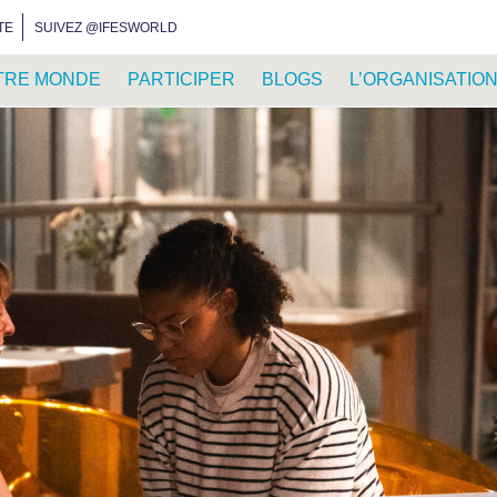
INSTAGRAM
FACEBOOK
YOUTUBE
WHATSAPP
RSS FEED
TE
SUIVEZ @IFESWORLD
TRE MONDE
PARTICIPER
BLOGS
L’ORGANISATIO