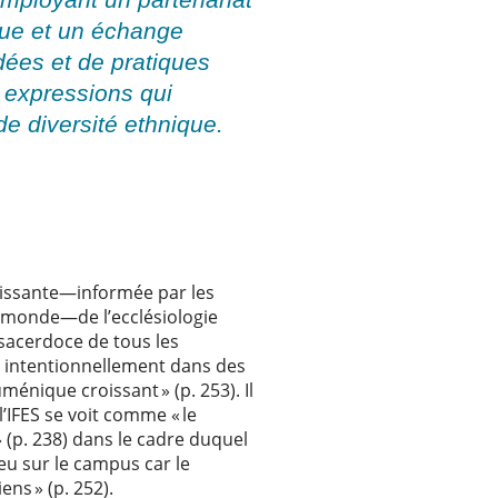
oque et un échange
dées et de pratiques
s expressions qui
e diversité ethnique.
croissante—informée par les
u monde—de l’ecclésiologie
 sacerdoce de tous les
se intentionnellement dans des
énique croissant » (p. 253). Il
l’IFES se voit comme « le
 » (p. 238) dans le cadre duquel
ieu sur le campus car le
iens » (p. 252).