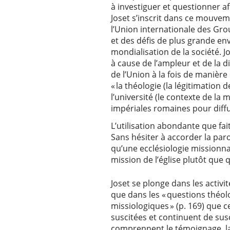
à investiguer et questionner af
Joset s’inscrit dans ce mouvem
l’Union internationale des Grou
et des défis de plus grande env
mondialisation de la société. J
à cause de l’ampleur et de la d
de l’Union à la fois de manièr
« la théologie (la légitimation de
l’université (le contexte de la m
impériales romaines pour diffus
L’utilisation abondante que f
Sans hésiter à accorder la par
qu’une ecclésiologie missionnai
mission de l’église plutôt que
Joset se plonge dans les activit
que dans les « questions théol
missiologiques » (p. 169) que ce
suscitées et continuent de susc
comprennent le témoignage, la p