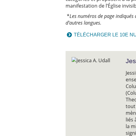
manifestation de l’Église invisi
*
Les numéros de page indiqués da
d’autres langues.
TÉLÉCHARGER LE 10E N
Jes
Jess
ense
Colu
(Col
Theo
tout
mène
liés
la m
sign