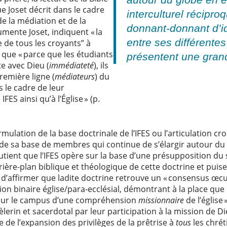
e Joset décrit dans le cadre
interculturel récipr
e la médiation et de la
donnant-donnant d’i
mente Joset, indiquent « la
entre ses différente
 de tous les croyants” à
e que « parce que les étudiants
présentent une grand
te avec Dieu (
immédiateté
), ils
emière ligne (
médiateurs
) du
 le cadre de leur
ES ainsi qu’à l’Église » (p.
ormulation de la base doctrinale de l’IFES ou l’articulation 
s de sa base de membres qui continue de s’élargir autour d
outient que l’IFES opère sur la base d’une présupposition du
arrière-plan biblique et théologique de cette doctrine et pui
d’affirmer que ladite doctrine retrouve un « consensus œcum
ion binaire église/para-ecclésial, démontrant à la place que 
l sur le campus d’une compréhension
missionnaire
de l’église
èlerin et sacerdotal par leur participation à la mission de D
e l’expansion des privilèges de la prêtrise à
tous
les chrét