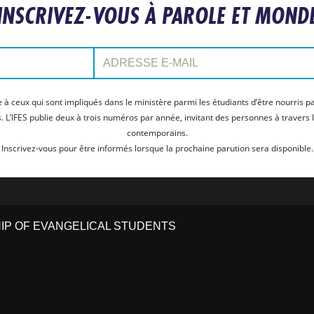
INSCRIVEZ-VOUS À PAROLE ET MOND
Adresse e-mail:
e à ceux qui sont impliqués dans le ministère parmi les étudiants d’être nourris pa
s. L’IFES publie deux à trois numéros par année, invitant des personnes à traver
contemporains.
Inscrivez-vous pour être informés lorsque la prochaine parution sera disponible.
HIP OF EVANGELICAL STUDENTS