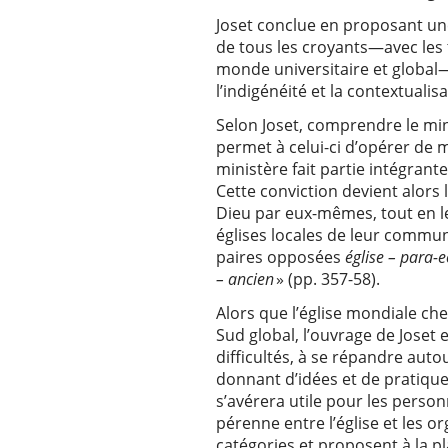
Joset conclue en proposant une
de tous les croyants—avec les 
monde universitaire et global
l’indigénéité et la contextualis
Selon Joset, comprendre le min
permet à celui-ci d’opérer de m
ministère fait partie intégran
Cette conviction devient alors
Dieu par eux-mêmes, tout en le
églises locales de leur commun
paires opposées
église – para-e
– ancien
» (pp. 357-58).
Alors que l’église mondiale ch
Sud global, l’ouvrage de Joset
difficultés, à se répandre aut
donnant d’idées et de pratique
s’avérera utile pour les person
pérenne entre l’église et les o
catégories et proposent à la pl