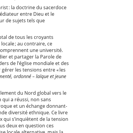
ist : la doctrine du sacerdoce
diateur entre Dieu et le
r de sujets tels que
tal de tous les croyants
ocale ; au contraire, ce
i comprennent une université.
ier et partager la Parole de
ers de l’église mondiale et des
érer les tensions entre « les
menté, ordonné – laïque et jeune
ulement du Nord global vers le
 qui a réussi, non sans
iproque et un échange donnant-
de diversité ethnique. Ce livre
x qui s’inquiètent de la tension
tous deux en question ces
se locale alternative, mais la