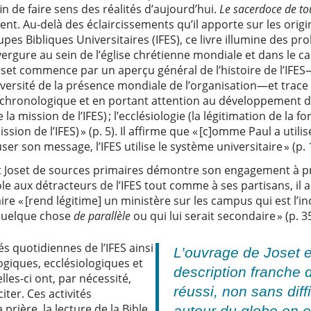
in de faire sens des réalités d’aujourd’hui.
Le sacerdoce de to
ent. Au-delà des éclaircissements qu’il apporte sur les orig
pes Bibliques Universitaires (IFES), ce livre illumine des p
ergure au sein de l’église chrétienne mondiale et dans le ca
oset commence par un aperçu général de l’histoire de l’IFES—t
iversité de la présence mondiale de l’organisation—et trace 
e chronologique et en portant attention au développement des
 la mission de l’IFES) ; l’ecclésiologie (la légitimation de la fo
ission de l’IFES) » (p. 5). Il affirme que « [c]omme Paul a util
er son message, l’IFES utilise le système universitaire » (p. 
ait Joset de sources primaires démontre son engagement à p
ole aux détracteurs de l’IFES tout comme à ses partisans, 
re « [rend légitime] un ministère sur les campus qui est l’in
 quelque chose
de parallèle
ou qui lui serait secondaire » (p. 3
és quotidiennes de l’IFES ainsi
L’ouvrage de Joset 
ogiques, ecclésiologiques et
description franche 
lles-ci ont, par nécessité,
réussi, non sans diff
iter. Ces activités
rière, la lecture de la Bible
autour du globe en e