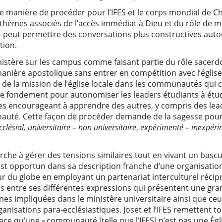
 manière de procéder pour l’IFES et le corps mondial de Chr
thèmes associés de l’accès immédiat à Dieu et du rôle de mé
—peut permettre des conversations plus constructives autou
ation.
istère sur les campus comme faisant partie du rôle sacerdo
anière apostolique sans entrer en compétition avec l’église l
te de la mission de l’église locale dans les communautés qu
 le fondement pour autonomiser les leaders étudiants à étud
s encourageant à apprendre des autres, y compris des lead
auté. Cette façon de procéder demande de la sagesse pour g
cclésial, universitaire – non universitaire
,
expérimenté – inexpéri
erche à gérer des tensions similaires tout en vivant un basc
 est opportun dans sa description franche d’une organisation
our du globe en employant un partenariat interculturel réc
s entre ses différentes expressions qui présentent une gran
nes impliquées dans le ministère universitaire ainsi que ceu
rganisations para-ecclésiastiques. Joset et l’IFES remettent 
ace qu’une « communauté [telle que l’IFES] n’est pas une Égli