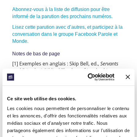
Abonnez-vous à la liste de diffusion pour être
informé de la parution des prochains numéros.
Lisez cette parution avec d’autres, et participez à la
conversation dans le groupe Facebook Parole et
Monde.
Notes de bas de page
[1] Exemples en anglais : Skip Bell, ed.,
Servants
and Friends: A Biblical Theology of Leadership
(Berrien Springs, Mich.: Andrews University
Press, 2014) ; Arthur Boers,
Servants and Fools: A
Biblical Theology of Leadership
(Nashville:
Abingdon Press, 2015) ; Benjamin Forrest et Chet
Ce site web utilise des cookies.
Roden, eds.,
Biblical Leadership: Theology for the
Les cookies nous permettent de personnaliser le contenu
Everyday Leader
(Grand Rapids, Mich.: Kregel
et les annonces, d'offrir des fonctionnalités relatives aux
Academic, 2017); Don N. Howell, Jr.,
Servants of
médias sociaux et d'analyser notre trafic. Nous
the Servant: A Biblical Theology of Leadership
(Eugene, Ore.: Wipf & Stock, 2003) ; Timothy S.
partageons également des informations sur l'utilisation de