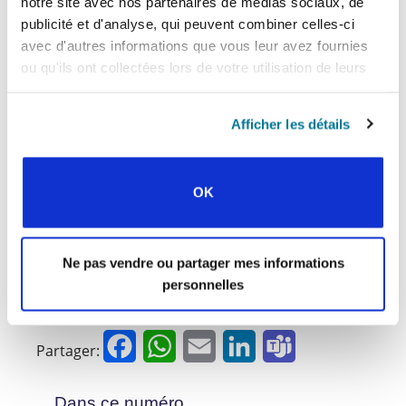
Laniak,
Shepherds after My Own Heart: Pastoral
notre site avec nos partenaires de médias sociaux, de
Traditions and Leadership in the Bible
, New Studies
publicité et d'analyse, qui peuvent combiner celles-ci
in Biblical Theology 20 (Leicester: Apollos, 2006).
avec d'autres informations que vous leur avez fournies
ou qu'ils ont collectées lors de votre utilisation de leurs
services.
Afficher les détails
OK
Robert W. Heimburger
Ne pas vendre ou partager mes informations
Rédacteur
personnelles
Facebook
WhatsApp
Email
LinkedIn
Teams
Partager:
Dans ce numéro