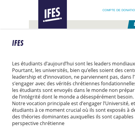
RECHERCHER :
IFES –
RECHERCHER SUR NOTRE SITE
SUIVEZ
INTERNATIONAL
COMPTE DE DONATI
FELLOWSHIP
OF
EVANGELICAL
STUDENTS
PASSER
AU
IFES
CONTENU
PRINCIPAL
Les étudiants d’aujourd’hui sont les leaders mondiau
Pourtant, les universités, bien qu’elles soient des cen
leadership et d’innovation, ne parviennent pas, dans l
s’engager avec des vérités chrétiennes fondationnell
les étudiants sont envoyés dans le monde non préparé
de l’intégrité dont le monde a désespérément besoin.
Notre vocation principale est d’engager l’Université, e
étudiants à ce moment crucial où ils sont exposés à d
des théories dominantes auxquelles ils sont capables
perspective chrétienne