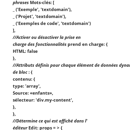
 phrases
 Mots-clés: [

 _ ('Exemple', 'textdomain'),

 _ ('Projet', 'textdomain'),

 _ ('Exemples de code', 'textdomain')

 ],

//Activer ou désactiver la prise en

 charge des fonctionnalités
 prend en charge: {

 HTML: false

 },

//Attributs définis pour chaque élément de données dynami
 de bloc
 : {

 contenu: {

 type: 'array',

 Source: «enfants»,

 sélecteur: 'div.my-content',

 },

 },

//Détermine ce qui est affiché dans l'

 éditeur
 Edit: props = > {
