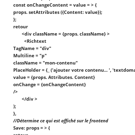
 const onChangeContent = value = > {

 props. setAttributes ({Content: value});

 };

 retour

        <div className = {props. className} >

          <Richtext

 TagName = "div"

 Multiline = "p"

 className = "mon-contenu"

 PlaceHolder = {_ ('ajouter votre contenu... ', 'textdomai
 value = {props. Attributes. Content}

 onChange = {onChangeContent}

 />

        </div >

 );

 },

 Save: props = > {

 retour
