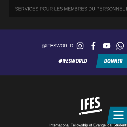
SERVICES POUR LES MEMBRES DU PERSONNEL E
Instagram
Facebook
YouTube
W
@IFESWORLD
#IFESWORLD
DONNER
Home
International Fellowship of Evangelical Studen