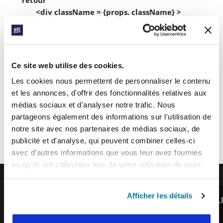
        <div className = {props. className} >

          <div class = "My-Content" >

 {props. Attributes. Content}

          </div >

        </div >

Ce site web utilise des cookies.
 );

Les cookies nous permettent de personnaliser le contenu
et les annonces, d'offrir des fonctionnalités relatives aux
 },

médias sociaux et d'analyser notre trafic. Nous
);
partageons également des informations sur l'utilisation de
notre site avec nos partenaires de médias sociaux, de
Appel à l’action
publicité et d'analyse, qui peuvent combiner celles-ci
Bonjour
avec d'autres informations que vous leur avez fournies
ou qu'ils ont collectées lors de votre utilisation de leurs
services.
Afficher les détails
IFES · INTERNATIONAL FELLOWSHIP OF EVANGE