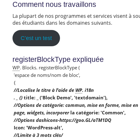
Comment nous travaillons
La plupart de nos programmes et services visent à sou
des étudiants dans les domaines suivants.
C’est un test
registerBlockType expliquée
WP
. Blocks. registerBlockType (

 'espace de noms/nom de bloc',

//Localise le titre à l’aide de 
WP
. i18n

 . _ ()
 title: _ ('Block Demo', 'textdomain'),

//Options de catégorie: commun, mise en forme, mise en

 page, widgets, incorporer
 la catégorie: 'Common',

 Icon: 'WordPress-alt',

//Limite à 3 mots clés/
