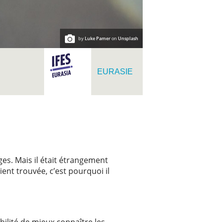
by
Luke Pamer
on
Unsplash
EURASIE
ages. Mais il était étrangement
vaient trouvée, c’est pourquoi il