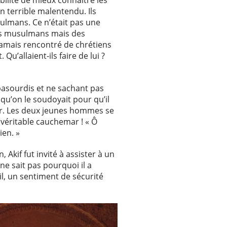
bilité de mieux connaître les
un terrible malentendu. Ils
ulmans. Ce n’était pas une
des musulmans mais des
t jamais rencontré de chrétiens
u’allaient-ils faire de lui ?
basourdis et ne sachant pas
 qu’on le soudoyait pour qu’il
enir. Les deux jeunes hommes se
n véritable cauchemar ! « Ô
ien. »
 Akif fut invité à assister à un
ne sait pas pourquoi il a
il, un sentiment de sécurité