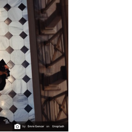
by
Emre Gencer
on
Unsplash