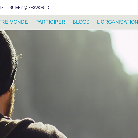
INSTAGRAM
FACEBOOK
YOUTUBE
WHATSAPP
RSS FEED
TE
SUIVEZ @IFESWORLD
TRE MONDE
PARTICIPER
BLOGS
L’ORGANISATIO