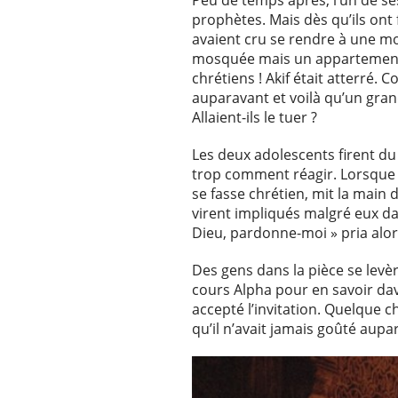
Peu de temps après, l’un de se
prophètes. Mais dès qu’ils ont f
avaient cru se rendre à une m
mosquée mais un appartement. 
chrétiens ! Akif était atterré.
auparavant et voilà qu’un grand 
Allaient-ils le tuer ?
Les deux adolescents firent d
trop comment réagir. Lorsque le
se fasse chrétien, mit la main 
virent impliqués malgré eux dan
Dieu, pardonne-moi » pria alors
Des gens dans la pièce se levère
cours Alpha pour en savoir dava
accepté l’invitation. Quelque c
qu’il n’avait jamais goûté aupa