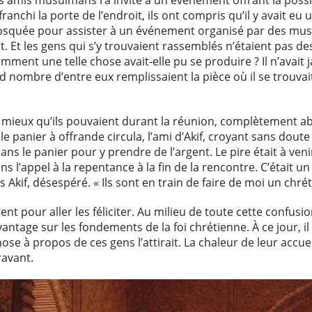
s amis musulmans l’a invité à un événement offrant la possi
ranchi la porte de l’endroit, ils ont compris qu’il y avait eu 
osquée pour assister à un événement organisé par des mus
Et les gens qui s’y trouvaient rassemblés n’étaient pas 
 Comment une telle chose avait-elle pu se produire ? Il n’avai
nombre d’entre eux remplissaient la pièce où il se trouvait. Q
u mieux qu’ils pouvaient durant la réunion, complètement a
 panier à offrande circula, l’ami d’Akif, croyant sans doute
dans le panier pour y prendre de l’argent. Le pire était à v
s l’appel à la repentance à la fin de la rencontre. C’était u
 Akif, désespéré. « Ils sont en train de faire de moi un chrét
nt pour aller les féliciter. Au milieu de toute cette confusion,
ntage sur les fondements de la foi chrétienne. À ce jour, il 
hose à propos de ces gens l’attirait. La chaleur de leur accue
ravant.