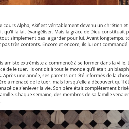
 cours Alpha, Akif est véritablement devenu un chrétien et 
 qu’il fallait évangéliser. Mais la grâce de Dieu constituait 
t tout simplement pas la garder pour lui. Avant longtemps, 
t pas très contents. Encore et encore, ils lui ont commandé d’
slamiste extrémiste a commencé à se former dans la ville.
é de le tuer. Ils ont dit à tout le monde qu’il était un blas
s. Après une année, ses parents ont été informés de la chose
mère a menacé de le tuer, mais lorsqu’elle a découvert qu’il é
 menacé de s’enlever la vie. Son père était complètement brisé
famille. Chaque semaine, des membres de sa famille venaient
.