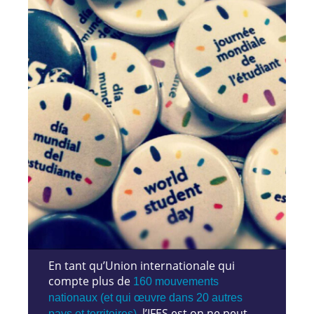
En tant qu’Union internationale qui
compte plus de
160 mouvements
nationaux (et qui œuvre dans 20 autres
, l’IFES est on ne peut
pays et territoires)