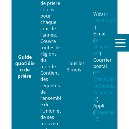
de prière
concis
Web (
à
pour
télécharge
chaque
)
r
jour de
E-mail
l’année.
(
sur
Couvre
toutes les
abonnem
)
régions
ent
Guide
Courrier
du
quotidie
Tous les
postal
monde.
n de
3 mois
(
Contient
RU,
prière
des
États-Unis
requêtes
et Canada
de
uniqueme
l’ensembl
)
nt
e de
Appli
l’Union et
(
Prayerma
de ses
)
te
mouvem