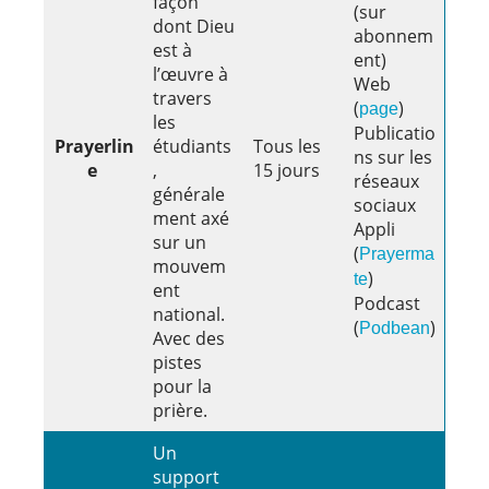
façon
(sur
dont Dieu
abonnem
est à
ent)
l’œuvre à
Web
travers
(
)
page
les
Publicatio
Prayerlin
étudiants
Tous les
ns sur les
e
,
15 jours
réseaux
générale
sociaux
ment axé
Appli
sur un
(
Prayerma
mouvem
)
te
ent
Podcast
national.
(
)
Podbean
Avec des
pistes
pour la
prière.
Un
support