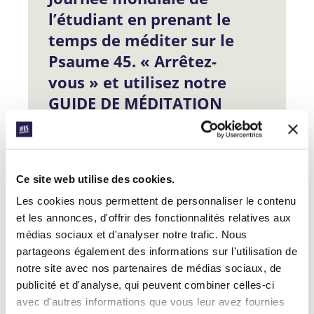
l’étudiant en prenant le
temps de méditer sur le
Psaume 45. « Arrêtez-
vous » et utilisez notre
GUIDE DE MÉDITATION
BIBLIQUE de cinq jours.
Chaque jour, immergez-vous un peu
plus dans les vérités apaisantes des
Ce site web utilise des cookies.
Psaumes, avec des questions, des
commentaires et des liens vers des
Les cookies nous permettent de personnaliser le contenu
ressources pour la prière. Vous pouvez
et les annonces, d'offrir des fonctionnalités relatives aux
l’utiliser seul.e ou en groupe pour
médias sociaux et d'analyser notre trafic. Nous
trouver la paix de Dieu pour votre vie,
partageons également des informations sur l'utilisation de
votre communauté et les campus du
notre site avec nos partenaires de médias sociaux, de
monde entier.
publicité et d'analyse, qui peuvent combiner celles-ci
avec d'autres informations que vous leur avez fournies
TÉLÉCHARGER LE GUIDE