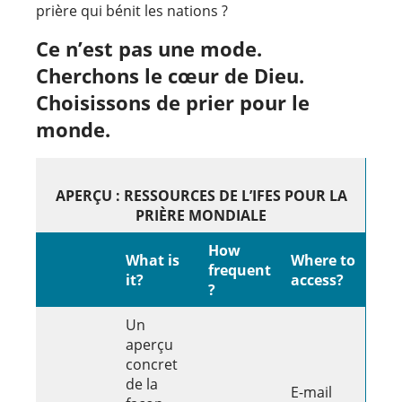
prière qui bénit les nations ?
Ce n’est pas une mode.
Cherchons le cœur de Dieu.
Choisissons de prier pour le
monde.
APERÇU : RESSOURCES DE L’IFES POUR LA
PRIÈRE MONDIALE
How
What is
Where to
frequent
it?
access?
?
Un
aperçu
concret
de la
E-mail