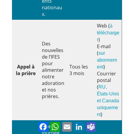
ents
nationau
x.
Web (
à
télécharge
)
r
Des
E-mail
nouvelles
(
sur
de l’IFES
abonnem
pour
Appel à
Tous les
)
ent
alimenter
la prière
3 mois
Courrier
notre
postal
adoration
(
RU,
et nos
États-Unis
prières.
et Canada
uniqueme
)
nt
Facebook
WhatsApp
Email
LinkedIn
Teams
Une
journée