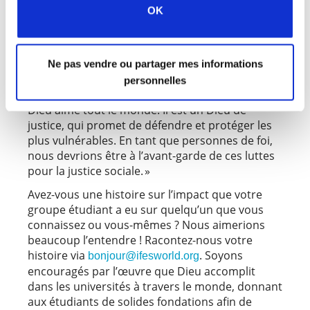
replacer leurs luttes dans le contexte de
OK
l’histoire de la migration entre le Mexique et les
États-Unis et des lois injustes sur l’immigration,
qui maintiennent les familles dans un flou
Ne pas vendre ou partager mes informations
juridique et menacent beaucoup d’entre elles
personnelles
d’expulsion et de séparation familiale.
Dieu aime tout le monde. Il est un Dieu de
justice, qui promet de défendre et protéger les
plus vulnérables. En tant que personnes de foi,
nous devrions être à l’avant-garde de ces luttes
pour la justice sociale. »
Avez-vous une histoire sur l’impact que votre
groupe étudiant a eu sur quelqu’un que vous
connaissez ou vous-mêmes ? Nous aimerions
beaucoup l’entendre ! Racontez-nous votre
histoire via
. Soyons
bonjour@ifesworld.org
encouragés par l’œuvre que Dieu accomplit
dans les universités à travers le monde, donnant
aux étudiants de solides fondations afin de