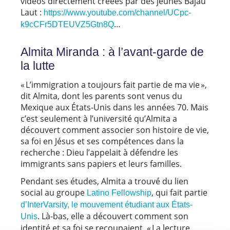
vidéos directement créées par des jeunes Bajau
Laut :
https://www.youtube.com/channel/UCpc-
…
k9cCFr5DTEUVZ5Gtn8Q
Almita Miranda : à l’avant-garde de
la lutte
« L’immigration a toujours fait partie de ma vie »,
dit Almita, dont les parents sont venus du
Mexique aux États-Unis dans les années 70. Mais
c’est seulement à l’université qu’Almita a
découvert comment associer son histoire de vie,
sa foi en Jésus et ses compétences dans la
recherche : Dieu l’appelait à défendre les
immigrants sans papiers et leurs familles.
Pendant ses études, Almita a trouvé du lien
social au groupe
, qui fait partie
Latino Fellowship
d’InterVarsity, le mouvement étudiant aux États-
. Là-bas, elle a découvert comment son
Unis
identité et sa foi se recoupaient. « La lecture