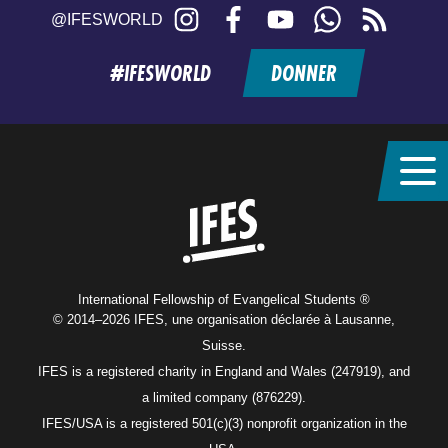
Instagram
Facebook
YouTube
WhatsApp
RSS
@IFESWORLD
feed
#IFESWORLD
DONNER
Home
International Fellowship of Evangelical Students ®
© 2014–2026 IFES, une organisation déclarée à Lausanne,
Suisse.
IFES is a registered charity in England and Wales (247919), and
a limited company (876229).
IFES/USA is a registered 501(c)(3) nonprofit organization in the