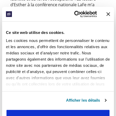
d’Esther à la conférence nationale LaFe m’a
aidée à réaliser qu’être chrétienne signifie
embrasser son identité ethnique », dit-elle. « Elle
façonne mon vécu spécifique, que Dieu peut
utiliser à ses fins. »
Ce site web utilise des cookies.
Cette expérience a aidé Almita à découvrir ses
Les cookies nous permettent de personnaliser le contenu
passions académiques et à transformer la
et les annonces, d'offrir des fonctionnalités relatives aux
trajectoire de sa carrière. Aujourd’hui, Dr Almita
Miranda est
médias sociaux et d'analyser notre trafic. Nous
professeure assistante de géographie
partageons également des informations sur l'utilisation de
et d’études Chican@ et Latin@ à l’université de
. Ses recherches portent sur
notre site avec nos partenaires de médias sociaux, de
Wisconsin-Madison
la manière dont les familles mexicaines à statut
publicité et d'analyse, qui peuvent combiner celles-ci
mixte affrontent les contraintes juridiques et
avec d'autres informations que vous leur avez fournies
sociales.
ou qu'ils ont collectées lors de votre utilisation de leurs
services.
« Les familles avec lesquelles je travaille m’en
apprennent plus sur la foi et
la lucha
(la lutte)
Afficher les détails
pour la justice sociale que je ne pourrais jamais
le faire en retour », dit-elle. « Mais j’essaie
d’utiliser ma position d’universitaire pour