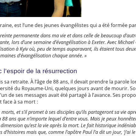
ne, est l’une des jeunes évangélistes qui a été formée par F
einte permanente dans ma vie et dans celle de beaucoup d’autres.
iante, lors d’une semaine d’évangélisation à Exeter. Avec Michael
ation à Kyiv où, peu de temps auparavant, ils étaient tous deux 
emaines d’évangélisation chaque année. »
 l’espoir de la résurrection
s sa retraite. À l’âge de 88 ans, il devait prendre la parole 
versité du Royaume-Uni, quelques jours avant de mourir. So
e l’un de ses messages avait été partagé à l’avance. Ses pro
t face à sa mort :
es morts, et s’il promet à ses disciples qu’ils partageront sa vie ap
à 88 ans que n’importe lequel d’entre vous. Mais je peux honnête
dimension qu’est la vie après la mort. Le fait historique indéniab
d’histoires mais que, comme l’apôtre Paul l’a dit un jour, ‘j’ai le 