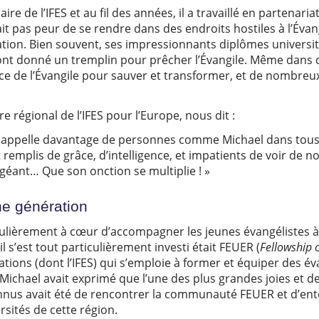
aire de l’IFES et au fil des années, il a travaillé en partena
vait pas peur de se rendre dans des endroits hostiles à l’Éva
tion. Bien souvent, ses impressionnants diplômes universit
 ont donné un tremplin pour prêcher l’Évangile. Même dans d
ce de l’Évangile pour sauver et transformer, et de nombreux
e régional de l’IFES pour l’Europe, nous dit :
eu appelle davantage de personnes comme Michael dans tous 
t remplis de grâce, d’intelligence, et impatients de voir de 
l géant… Que son onction se multiplie ! »
ne génération
ulièrement à cœur d’accompagner les jeunes évangélistes à t
l s’est tout particulièrement investi était FEUER (
Fellowship o
ations (dont l’IFES) qui s’emploie à former et équiper des é
 Michael avait exprimé que l’une des plus grandes joies et d
nnus avait été de rencontrer la communauté FEUER et d’en
rsités de cette région.