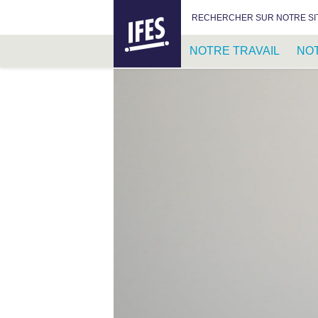
IFES –
RECHERCHER :
RECHERCHER SUR NOTRE SI
INTERNATIONAL
FELLOWSHIP
NOTRE TRAVAIL
NO
OF
EVANGELICAL
PASSER
STUDENTS
AU
CONTENU
PRINCIPAL