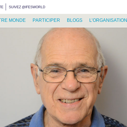
INSTAGRAM
FACEBOOK
YOUTUBE
WHATSAPP
RSS FEED
TE
SUIVEZ @IFESWORLD
TRE MONDE
PARTICIPER
BLOGS
L’ORGANISATIO