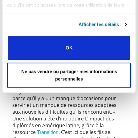
ou qu'ils ont collectées lors de votre utilisation de leurs
peuvent nous aider. Je les rencontre
services.
régulièrement pour en discuter. Le problème,
c’est qu’ici, à part les dons financiers, nous
Afficher les détails
n’avons pas les canaux et les précédents [qui
nous faciliteraient la tâche]. »
Blas partage qu’en Amérique latine, « les
OK
étudiants sont généralement très
reconnaissants envers le mouvement et ils
donnent beaucoup de leur temps, [ainsi que] le
peu d’argent qu’ils ont, pour faire avancer le
Ne pas vendre ou partager mes informations
ministère alors que leur foi est fortifiée.
personnelles
Cependant, lorsqu’ils reçoivent leur diplôme, la
majorité d’entre eux se dissocient » en partie
parce qu’il y a « un manque d’occasions pour
servir et un manque de ressources adaptées
aux nouvelles difficultés qu’ils rencontrent. »
Une solution a été d’introduire L’Impact des
diplômés en Amérique latine, grâce à la
ressource
. C’est ici que les fils se
Transition