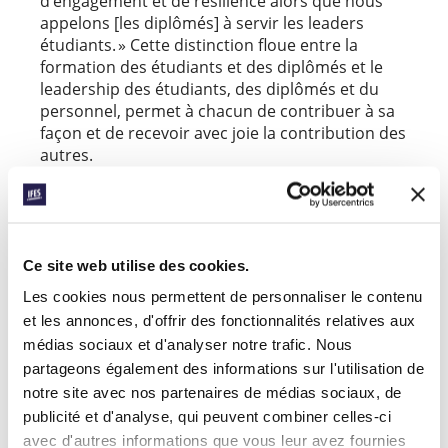
d’engagement et de résilience alors que nous
appelons [les diplômés] à servir les leaders
étudiants. » Cette distinction floue entre la
formation des étudiants et des diplômés et le
leadership des étudiants, des diplômés et du
personnel, permet à chacun de contribuer à sa
façon et de recevoir avec joie la contribution des
autres.
Le ministère parmi les diplômés en
Amérique latine : Tisser la trame
Ce site web utilise des cookies.
Blas Lopez commença récemment son rôle de
Coordinateur des diplômés en Amérique latine.
Les cookies nous permettent de personnaliser le contenu
Il nous explique que « 70% des mouvements de
et les annonces, d'offrir des fonctionnalités relatives aux
l’Amérique latine ont travaillé avec les diplômés,
médias sociaux et d'analyser notre trafic. Nous
mais 80% de ceux-ci comptent moins de trois
partageons également des informations sur l'utilisation de
groupes. » Blas explique que, le plus souvent,
notre site avec nos partenaires de médias sociaux, de
« les diplômés se réunissent pour prier, étudier
publicité et d'analyse, qui peuvent combiner celles-ci
la Bible et rester connectés. » Son ambition est
avec d'autres informations que vous leur avez fournies
« de voir si nous pouvons les aider et s’ils