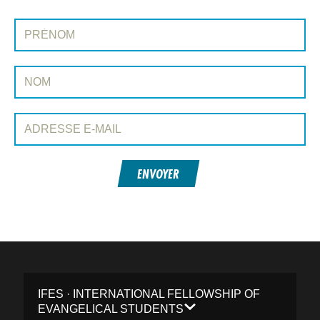
INSCRIVEZ-VOUS À CONEXIÓN
Prénom:
Nom:
Adresse e-mail:
ENVOYER
IFES · INTERNATIONAL FELLOWSHIP OF
EVANGELICAL STUDENTS