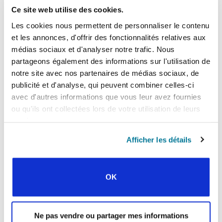
Ce site web utilise des cookies.
En fin de compte, le CECE encourage le dialogue
constructif parce qu’il croit que cela glorifie
Les cookies nous permettent de personnaliser le contenu
Dieu. Andrea Utreras, membre du personnel,
et les annonces, d'offrir des fonctionnalités relatives aux
affirme que la construction de ponts permet aux
médias sociaux et d'analyser notre trafic. Nous
étudiants d’avoir une vue d’ensemble.
partageons également des informations sur l'utilisation de
notre site avec nos partenaires de médias sociaux, de
« Jésus appelle chaque tribu, chaque
publicité et d'analyse, qui peuvent combiner celles-ci
langue et chaque nation. Il appelle tout
avec d'autres informations que vous leur avez fournies
le monde. Et nous devons être unis en
ou qu'ils ont collectées lors de votre utilisation de leurs
lui. Nous sommes également appelés à
services.
aimer les personnes, cela veut dire,
Afficher les détails
aimer ceux qui sont différents. Les
aimer comme une personne à part
entière, et pas seulement parce qu’ils
OK
partagent notre foi. »
Alors qu’ils encouragent les étudiants à
Ne pas vendre ou partager mes informations
participer intelligemment, Andrea dit toujours