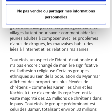
mouvement, quittant leurs villages pour la
grande ville, en quête de meilleures
Ne pas vendre ou partager mes informations
opportunités d’emploi. Un fossé culturel
personnelles
grandissant se creuse entre la vieille et la jeune
génération. Les personnes plus âgées dans les
villages luttent pour savoir comment aider les
jeunes adultes à composer avec les problèmes
d’abus de drogues, les mauvaises habitudes
liées à l’Internet et les relations malsaines.
Toutefois, un aspect de l’identité nationale qui
n’a pas encore changé de manière significative
est l’adhésion religieuse Certains groupes
ethniques au sein de la population du Myanmar
affichent des proportions plus élevées de
chrétiens – comme les Karen, les Chin et les
Kachin, à titre d’exemple. Ils représentent la
vaste majorité des 2,5 millions de chrétiens dans
le pays. Toutefois, le groupe prédominant est
celui des Bamar, totalisant environ 30 millions