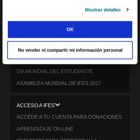
PACÍFICO SUR
Mostrar detalles
PARTICIPAR
OK
TU GENEROSIDAD: AYUDA A LOS
ESTUDIANTES DE TODO EL MUNDO A
CRECER ESPIRITUALMENTE
No vender ni compartir mi información personal
ORA POR LOS ESTUDIANTES
DÍA MUNDIAL DEL ESTUDIANTE
ASAMBLEA MUNDIAL DE IFES 2027
ACCESO A IFES
ACCEDE A TU CUENTA PARA DONACIONES
APRENDIZAJE ON-LINE