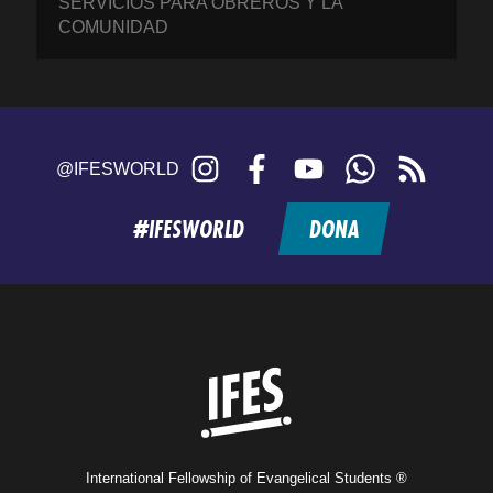
SERVICIOS PARA OBREROS Y LA
COMUNIDAD
Instagram
Facebook
YouTube
WhatsApp
RSS
@IFESWORLD
feed
#IFESWORLD
DONA
Home
International Fellowship of Evangelical Students ®