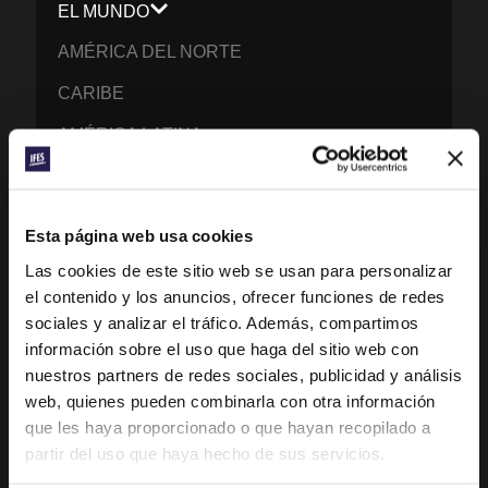
EL MUNDO
AMÉRICA DEL NORTE
CARIBE
AMÉRICA LATINA
EUROPA
MENA – ORIENTE MEDIO Y ÁFRICA DEL
Esta página web usa cookies
NORTE
Las cookies de este sitio web se usan para personalizar
ÁFRICA FRANCÓFONA
el contenido y los anuncios, ofrecer funciones de redes
sociales y analizar el tráfico. Además, compartimos
EPSA – ÁFRICA ANGLÓFONA Y LUSÓFONA
información sobre el uso que haga del sitio web con
EURASIA
nuestros partners de redes sociales, publicidad y análisis
web, quienes pueden combinarla con otra información
ASIA DEL SUR
que les haya proporcionado o que hayan recopilado a
ASIA DEL ESTE
partir del uso que haya hecho de sus servicios.