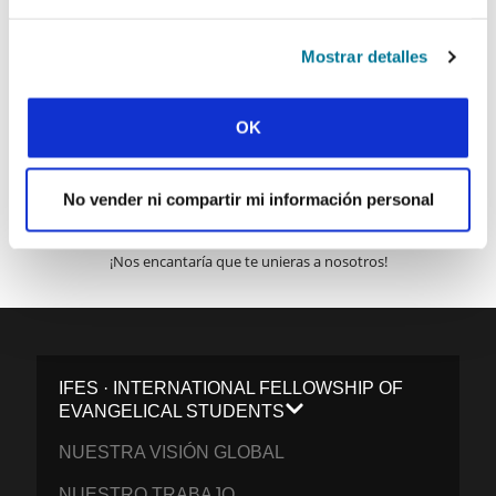
Correo electrónico:
Mostrar detalles
ENVIAR
OK
Cada semana, IFES envía un breve correo electrónico con historias
No vender ni compartir mi información personal
de los movimientos estudiantiles y el ministerio de IFES de todo el
mundo para inspirarte en tus oraciones.
¡Nos encantaría que te unieras a nosotros!
IFES · INTERNATIONAL FELLOWSHIP OF
EVANGELICAL STUDENTS
NUESTRA VISIÓN GLOBAL
NUESTRO TRABAJO