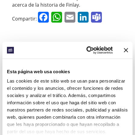
acerca de la historia de Finlay.
Facebook
WhatsApp
Email
LinkedIn
Teams
Compartir:
« Historia anterior
Todas las historias del Prayerline
Historia siguiente »
Esta página web usa cookies
Las cookies de este sitio web se usan para personalizar
el contenido y los anuncios, ofrecer funciones de redes
sociales y analizar el tráfico. Además, compartimos
SUSCRIBIRSE A PRAYERLINE
Nombre de pila:
información sobre el uso que haga del sitio web con
nuestros partners de redes sociales, publicidad y análisis
web, quienes pueden combinarla con otra información
Apellido:
que les haya proporcionado o que hayan recopilado a
partir del uso que haya hecho de sus servicios.