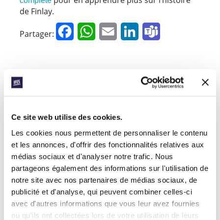
complète
de Finlay.
Facebook
WhatsApp
Email
LinkedIn
Teams
Partager:
« Histoire précédente
Toutes les histoires de Prayerline
Ce site web utilise des cookies.
Histoire suivante »
Les cookies nous permettent de personnaliser le contenu
et les annonces, d'offrir des fonctionnalités relatives aux
médias sociaux et d'analyser notre trafic. Nous
INSCRIVEZ-VOUS À PRAYERLINE
Prénom:
partageons également des informations sur l'utilisation de
notre site avec nos partenaires de médias sociaux, de
publicité et d'analyse, qui peuvent combiner celles-ci
Nom:
avec d'autres informations que vous leur avez fournies
ou qu'ils ont collectées lors de votre utilisation de leurs