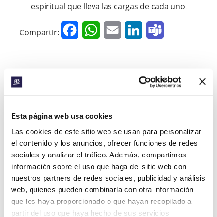
espiritual que lleva las cargas de cada uno.
Facebook
WhatsApp
Email
LinkedIn
Teams
Compartir:
« Historia anterior
Todas las historias del Prayerline
Historia siguiente »
Esta página web usa cookies
Las cookies de este sitio web se usan para personalizar
el contenido y los anuncios, ofrecer funciones de redes
sociales y analizar el tráfico. Además, compartimos
SUSCRIBIRSE A PRAYERLINE
Nombre de pila:
información sobre el uso que haga del sitio web con
nuestros partners de redes sociales, publicidad y análisis
web, quienes pueden combinarla con otra información
Apellido:
que les haya proporcionado o que hayan recopilado a
partir del uso que haya hecho de sus servicios.