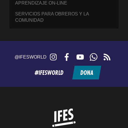
APRENDIZAJE ON-LINE
SERVICIOS PARA OBREROS Y LA
COMUNIDAD
Instagram
Facebook
YouTube
WhatsApp
RSS
@IFESWORLD
feed
#IFESWORLD
DONA
Home