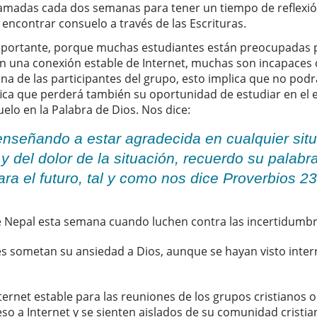
lamadas cada dos semanas para tener un tiempo de reflexió
encontrar consuelo a través de las Escrituras.
mportante, porque muchas estudiantes están preocupadas p
 una conexión estable de Internet, muchas son incapaces 
 una de las participantes del grupo, esto implica que no pod
fica que perderá también su oportunidad de estudiar en el 
lo en la Palabra de Dios. Nos dice:
nseñando a estar agradecida en cualquier situa
 y del dolor de la situación, recuerdo su palab
a el futuro, tal y como nos dice Proverbios 23
 Nepal esta semana cuando luchen contra las incertidumbre
es sometan su ansiedad a Dios, aunque se hayan visto inte
ernet estable para las reuniones de los grupos cristianos 
so a Internet y se sienten aislados de su comunidad cristia