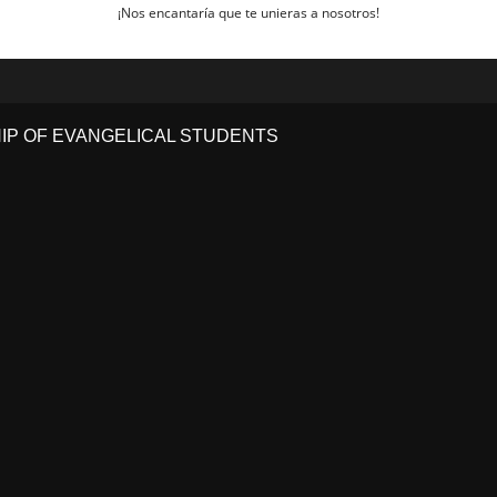
¡Nos encantaría que te unieras a nosotros!
HIP OF EVANGELICAL STUDENTS