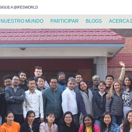
INSTAGRAM
FACEBOOK
YOUTUBE
WHATSAPP
RSS FEED
SIGUE A @IFESWORLD
NUESTRO MUNDO
PARTICIPAR
BLOGS
ACERCA 