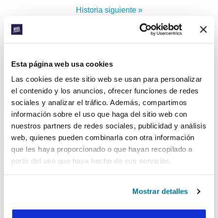
Historia siguiente »
SUSCRIBIRSE A PRAYERLINE
Nombre de pila:
Esta página web usa cookies
Las cookies de este sitio web se usan para personalizar
el contenido y los anuncios, ofrecer funciones de redes
Apellido:
sociales y analizar el tráfico. Además, compartimos
información sobre el uso que haga del sitio web con
Correo electrónico:
nuestros partners de redes sociales, publicidad y análisis
web, quienes pueden combinarla con otra información
que les haya proporcionado o que hayan recopilado a
ENVIAR
partir del uso que haya hecho de sus servicios.
Mostrar detalles
Cada semana, IFES envía un breve correo electrónico con historias
de los movimientos estudiantiles y el ministerio de IFES de todo el