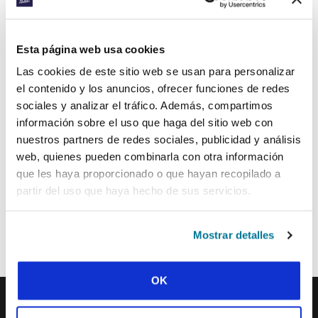
SUSCRIBIRSE A PRAYERLINE
Apellido:
Esta página web usa cookies
Las cookies de este sitio web se usan para personalizar
el contenido y los anuncios, ofrecer funciones de redes
Correo electrónico:
sociales y analizar el tráfico. Además, compartimos
información sobre el uso que haga del sitio web con
nuestros partners de redes sociales, publicidad y análisis
ENVIAR
web, quienes pueden combinarla con otra información
que les haya proporcionado o que hayan recopilado a
partir del uso que haya hecho de sus servicios.
Cada semana, IFES envía un breve correo electrónico con historias
de los movimientos estudiantiles y el ministerio de IFES de todo el
mundo para inspirarte en tus oraciones.
Mostrar detalles
¡Nos encantaría que te unieras a nosotros!
OK