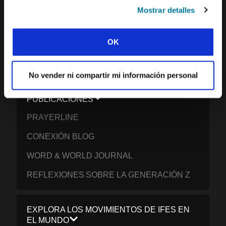
NUESTRO EQUIPO DE MISIÓN
Mostrar detalles
QUÉ CREEMOS
OK
INFORME DE IMPACTO 2024-2025
CONTACTO
No vender ni compartir mi información personal
PUBLICACIONES
PRAYERLINE
CONEXIÓN BLOG
WORD & WORLD JOURNAL
REFLEXIONES SOBRE LA GENERACIÓN Z
EXPLORA LOS MOVIMIENTOS DE IFES EN
EL MUNDO