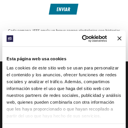
ENVIAR
Cada semana, IFES envía un breve correo electrónico con historias
de los movimientos estudiantiles y el ministerio de IFES de todo el
mundo para inspirarte en tus oraciones.
¡Nos encantaría que te unieras a nosotros!
Esta página web usa cookies
Las cookies de este sitio web se usan para personalizar
el contenido y los anuncios, ofrecer funciones de redes
sociales y analizar el tráfico. Además, compartimos
IFES · INTERNATIONAL FELLOWSHIP OF
información sobre el uso que haga del sitio web con
EVANGELICAL STUDENTS
nuestros partners de redes sociales, publicidad y análisis
NUESTRA VISIÓN GLOBAL
web, quienes pueden combinarla con otra información
que les haya proporcionado o que hayan recopilado a
NUESTRO TRABAJO
partir del uso que haya hecho de sus servicios.
LA HISTORIA DE IFES