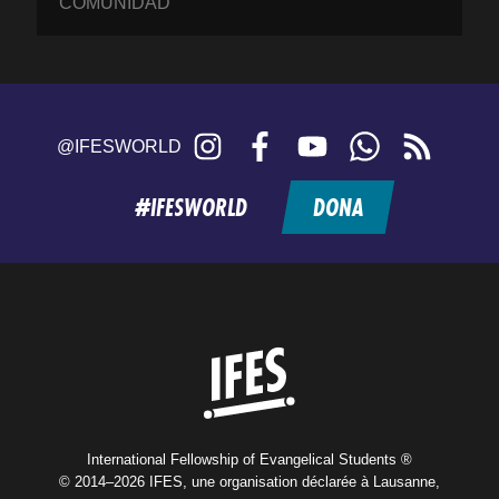
COMUNIDAD
Instagram
Facebook
YouTube
WhatsApp
RSS
@IFESWORLD
feed
#IFESWORLD
DONA
Home
International Fellowship of Evangelical Students ®
© 2014–2026 IFES, une organisation déclarée à Lausanne,