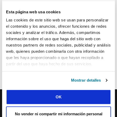
Apellido:
Esta página web usa cookies
Las cookies de este sitio web se usan para personalizar
Correo electrónico:
el contenido y los anuncios, ofrecer funciones de redes
sociales y analizar el tráfico. Además, compartimos
información sobre el uso que haga del sitio web con
ENVIAR
nuestros partners de redes sociales, publicidad y análisis
web, quienes pueden combinarla con otra información
que les haya proporcionado o que hayan recopilado a
Cada semana, IFES envía un breve correo electrónico con historias
partir del uso que haya hecho de sus servicios.
de los movimientos estudiantiles y el ministerio de IFES de todo el
mundo para inspirarte en tus oraciones.
¡Nos encantaría que te unieras a nosotros!
Mostrar detalles
OK
IFES · INTERNATIONAL FELLOWSHIP OF
No vender ni compartir mi información personal
EVANGELICAL STUDENTS