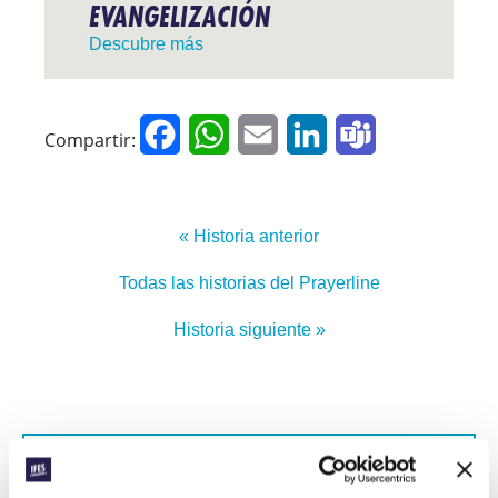
EVANGELIZACIÓN
Descubre más
Facebook
WhatsApp
Email
LinkedIn
Teams
Compartir:
« Historia anterior
Todas las historias del Prayerline
Historia siguiente »
SUSCRIBIRSE A PRAYERLINE
Nombre de pila: