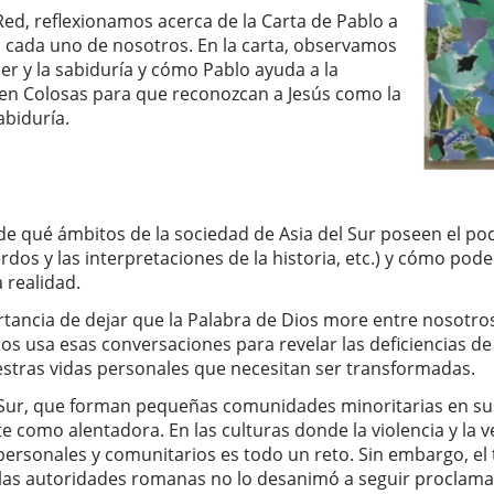
Red, reflexionamos acerca de la Carta de Pablo a
n cada uno de nosotros. En la carta, observamos
r y la sabiduría y cómo Pablo ayuda a la
en Colosas para que reconozcan a Jesús como la
abiduría.
 de qué ámbitos de la sociedad de Asia del Sur poseen el pode
erdos y las interpretaciones de la historia, etc.) y cómo pod
 realidad.
ancia de dejar que la Palabra de Dios more entre nosotro
os usa esas conversaciones para revelar las deficiencias d
stras vidas personales que necesitan ser transformadas.
l Sur, que forman pequeñas comunidades minoritarias en sus
te como alentadora. En las culturas donde la violencia y la 
personales y comunitarios es todo un reto. Sin embargo, el
las autoridades romanas no lo desanimó a seguir proclama