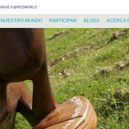
INSTAGRAM
FACEBOOK
YOUTUBE
WHATSAPP
RSS FEED
SIGUE A @IFESWORLD
NUESTRO MUNDO
PARTICIPAR
BLOGS
ACERCA 