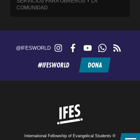
SERVICIOS PARA OBREROS Y LA
COMUNIDAD
Instagram
Facebook
YouTube
WhatsApp
RSS
@IFESWORLD
feed
#IFESWORLD
DONA
Home
International Fellowship of Evangelical Students ®