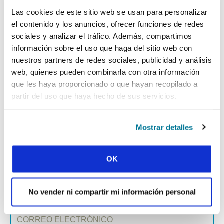
Facebook
WhatsApp
Email
LinkedIn
Teams
Compartir:
Las cookies de este sitio web se usan para personalizar
el contenido y los anuncios, ofrecer funciones de redes
sociales y analizar el tráfico. Además, compartimos
información sobre el uso que haga del sitio web con
« Historia anterior
nuestros partners de redes sociales, publicidad y análisis
web, quienes pueden combinarla con otra información
Todas las historias del Prayerline
que les haya proporcionado o que hayan recopilado a
Historia siguiente »
partir del uso que haya hecho de sus servicios.
Mostrar detalles
SUSCRIBIRSE A PRAYERLINE
Nombre de pila:
OK
Apellido:
No vender ni compartir mi información personal
Correo electrónico: