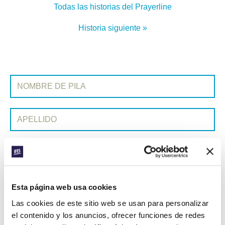
Todas las historias del Prayerline
Historia siguiente »
SUSCRIBIRSE A PRAYERLINE
Nombre de pila:
Apellido:
Correo electrónico:
ENVIAR
Esta página web usa cookies
Las cookies de este sitio web se usan para personalizar
el contenido y los anuncios, ofrecer funciones de redes
Cada semana, IFES envía un breve correo electrónico con historias