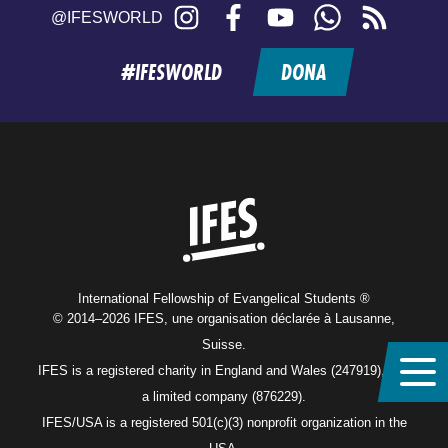
Instagram
Facebook
YouTube
WhatsApp
RSS
@IFESWORLD
feed
#IFESWORLD
DONA
Home
International Fellowship of Evangelical Students ®
© 2014–2026 IFES, une organisation déclarée à Lausanne,
Suisse.
IFES is a registered charity in England and Wales (247919), and
a limited company (876229).
IFES/USA is a registered 501(c)(3) nonprofit organization in the