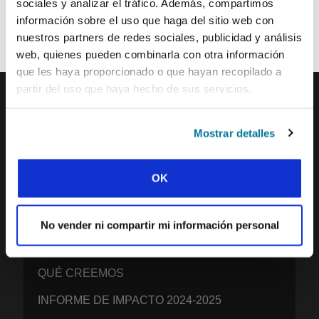
sociales y analizar el tráfico. Además, compartimos
de los movimientos estudiantiles y el ministerio de IFES de todo el
información sobre el uso que haga del sitio web con
mundo para inspirarte en tus oraciones.
nuestros partners de redes sociales, publicidad y análisis
¡Nos encantaría que te unieras a nosotros!
web, quienes pueden combinarla con otra información
que les haya proporcionado o que hayan recopilado a
partir del uso que haya hecho de sus servicios.
IFES · INTERNATIONAL FELLOWSHIP OF
Mostrar detalles
EVANGELICAL STUDENTS
NUESTRA VISIÓN GLOBAL
OK
NUESTRO TRABAJO
LA HISTORIA DE IFES
No vender ni compartir mi información personal
NUESTRO EQUIPO DE MISIÓN
QUÉ CREEMOS
INFORME DE IMPACTO 2024-2025