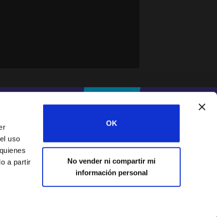
#IFESWORLD
DONA
OK
er
el uso
Home
 quienes
No vender ni compartir mi
 a partir
información personal