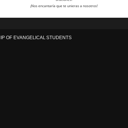
¡Nos encantaría que te unieras a nosotros!
HIP OF EVANGELICAL STUDENTS