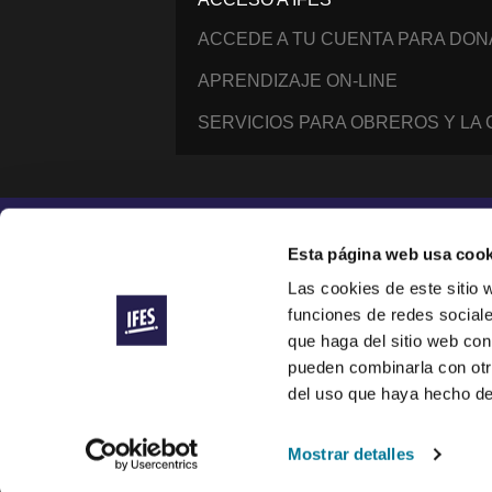
ACCEDE A TU CUENTA PARA DO
APRENDIZAJE ON-LINE
SERVICIOS PARA OBREROS Y LA
Instagram
Facebook
YouTube
@IFESWORLD
Esta página web usa cook
Las cookies de este sitio 
funciones de redes sociale
International Fellowship of Evangelical Students ®
© 2014–2026 IFES, une organisation déclarée à Lau
que haga del sitio web con
IFES is a registered charity in England and Wales (
pueden combinarla con otr
IFES/USA is a registered 501(c)(3) nonprofit organiza
del uso que haya hecho de
IFES websites use cookies to improve your visit and 
To see our commitments to how we handle your data,
Mostrar detalles