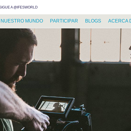
INSTAGRAM
FACEBOOK
YOUTUBE
WHATSAPP
RSS FEED
SIGUE A @IFESWORLD
NUESTRO MUNDO
PARTICIPAR
BLOGS
ACERCA 