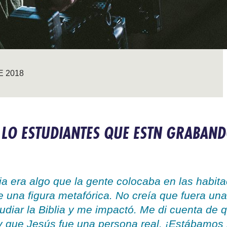
E 2018
LO ESTUDIANTES QUE ESTN GRABAND
a era algo que la gente colocaba en las habita
 una figura metafórica. No creía que fuera una
udiar la Biblia y me impactó. Me di cuenta de q
y que Jesús fue una persona real. ¡Estábamos 