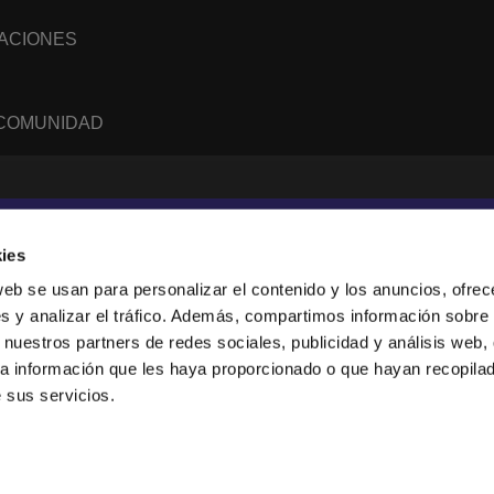
NACIONES
 COMUNIDAD
WhatsApp
RSS
feed
ies
web se usan para personalizar el contenido y los anuncios, ofrec
s y analizar el tráfico. Además, compartimos información sobre 
sanne, Suisse.
 nuestros partners de redes sociales, publicidad y análisis web,
247919), and a limited company (876229).
a información que les haya proporcionado o que hayan recopilado
tion in the USA.
 sus servicios.
collect anonymous data. By using our websites, you agree to our use of cookies.
 see the
Privacy Policy
.