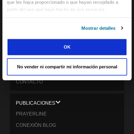
que les haya proporcionado o que hayan recopilado a
EVANGELICAL STUDENTS
partir del uso que haya hecho de sus servicios.
NUESTRA VISIÓN GLOBAL
NUESTRO TRABAJO
Mostrar detalles
LA HISTORIA DE IFES
OK
NUESTRO EQUIPO DE MISIÓN
QUÉ CREEMOS
No vender ni compartir mi información personal
INFORME DE IMPACTO 2024-2025
CONTACTO
PUBLICACIONES
PRAYERLINE
CONEXIÓN BLOG