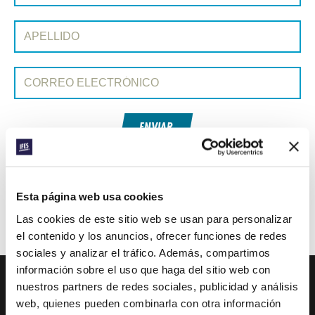
Apellido:
Correo electrónico:
ENVIAR
Cada semana, IFES envía un breve correo electrónico con historias
de los movimientos estudiantiles y el ministerio de IFES de todo el
Esta página web usa cookies
mundo para inspirarte en tus oraciones.
Las cookies de este sitio web se usan para personalizar
¡Nos encantaría que te unieras a nosotros!
el contenido y los anuncios, ofrecer funciones de redes
sociales y analizar el tráfico. Además, compartimos
información sobre el uso que haga del sitio web con
nuestros partners de redes sociales, publicidad y análisis
web, quienes pueden combinarla con otra información
IFES · INTERNATIONAL FELLOWSHIP OF