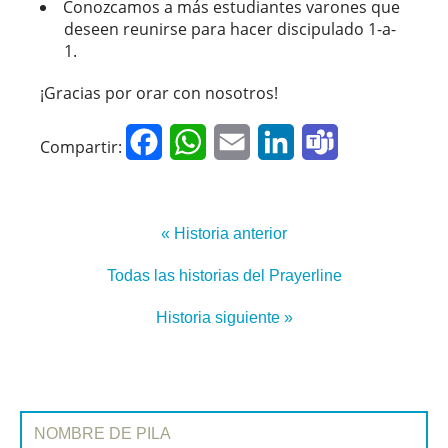
Conozcamos a más estudiantes varones que
deseen reunirse para hacer discipulado 1-a-
1.
¡Gracias por orar con nosotros!
Facebook
WhatsApp
Email
LinkedIn
Teams
Compartir:
« Historia anterior
Todas las historias del Prayerline
Historia siguiente »
SUSCRIBIRSE A PRAYERLINE
Nombre de pila: