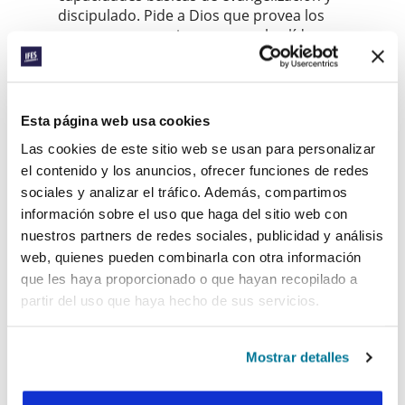
discipulado. Pide a Dios que provea los
recursos necesarios para que los líderes
como Ezéchiel puedan recibir formación.
Pide al Señor que utilice la campaña de
Desarrollando líderes santos
pueda cubrir las
Esta página web usa cookies
necesidades de los proyectos estratégicos de
Las cookies de este sitio web se usan para personalizar
formación en África francófona, Asia del Sur y
el contenido y los anuncios, ofrecer funciones de redes
el Caribe.
sociales y analizar el tráfico. Además, compartimos
Si quieres colaborar con la campaña de
información sobre el uso que haga del sitio web con
Desarrollar líderes santos, haz clic
.
aquí
nuestros partners de redes sociales, publicidad y análisis
web, quienes pueden combinarla con otra información
Facebook
WhatsApp
Email
LinkedIn
Teams
Compartir:
que les haya proporcionado o que hayan recopilado a
partir del uso que haya hecho de sus servicios.
« Historia anterior
Mostrar detalles
Todas las historias del Prayerline