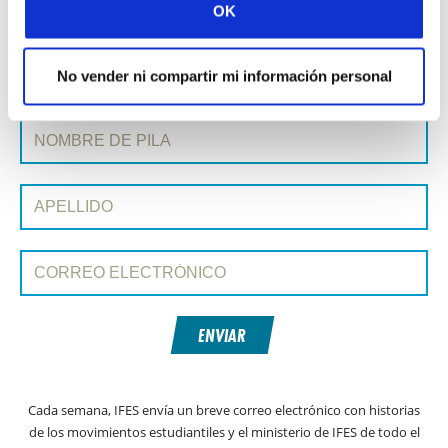
OK
Historia siguiente »
No vender ni compartir mi información personal
SUSCRIBIRSE A PRAYERLINE
Nombre de pila:
Apellido:
Correo electrónico:
ENVIAR
Cada semana, IFES envía un breve correo electrónico con historias
de los movimientos estudiantiles y el ministerio de IFES de todo el