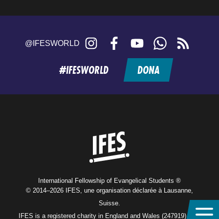
Instagram
Facebook
YouTube
WhatsApp
RSS
@IFESWORLD
feed
#IFESWORLD
DONA
Home
International Fellowship of Evangelical Students ®
© 2014–2026 IFES, une organisation déclarée à Lausanne,
Suisse.
IFES is a registered charity in England and Wales (247919), and