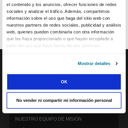
el contenido y los anuncios, ofrecer funciones de redes
sociales y analizar el tráfico. Además, compartimos
información sobre el uso que haga del sitio web con
Cada semana, IFES envía un breve correo electrónico con historias
de los movimientos estudiantiles y el ministerio de IFES de todo el
nuestros partners de redes sociales, publicidad y análisis
mundo para inspirarte en tus oraciones.
web, quienes pueden combinarla con otra información
¡Nos encantaría que te unieras a nosotros!
que les haya proporcionado o que hayan recopilado a
partir del uso que haya hecho de sus servicios.
Mostrar detalles
IFES · INTERNATIONAL FELLOWSHIP OF
EVANGELICAL STUDENTS
OK
NUESTRA VISIÓN GLOBAL
NUESTRO TRABAJO
No vender ni compartir mi información personal
LA HISTORIA DE IFES
NUESTRO EQUIPO DE MISIÓN