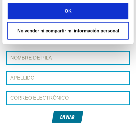
Todas las historias del Prayerline
OK
Historia siguiente »
No vender ni compartir mi información personal
SUSCRIBIRSE A PRAYERLINE
Nombre de pila:
Apellido:
Correo electrónico:
ENVIAR