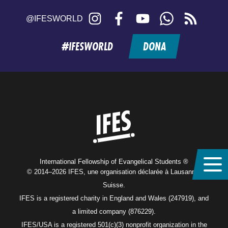
Instagram
Facebook
YouTube
WhatsApp
RSS
@IFESWORLD
feed
#IFESWORLD
DONA
Home
International Fellowship of Evangelical Students ®
© 2014–2026 IFES, une organisation déclarée à Lausanne,
Suisse.
IFES is a registered charity in England and Wales (247919), and
a limited company (876229).
IFES/USA is a registered 501(c)(3) nonprofit organization in the