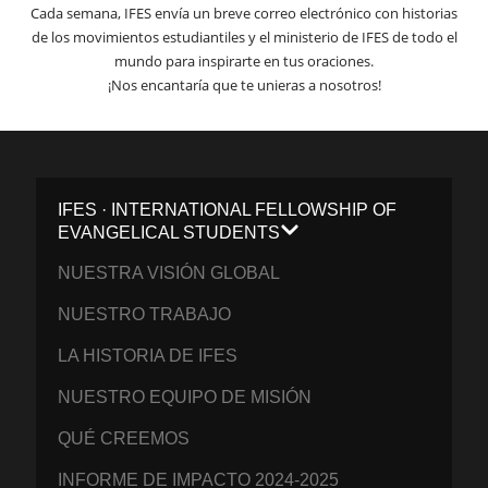
Cada semana, IFES envía un breve correo electrónico con historias
de los movimientos estudiantiles y el ministerio de IFES de todo el
mundo para inspirarte en tus oraciones.
¡Nos encantaría que te unieras a nosotros!
IFES · INTERNATIONAL FELLOWSHIP OF
EVANGELICAL STUDENTS
NUESTRA VISIÓN GLOBAL
NUESTRO TRABAJO
LA HISTORIA DE IFES
NUESTRO EQUIPO DE MISIÓN
QUÉ CREEMOS
INFORME DE IMPACTO 2024-2025