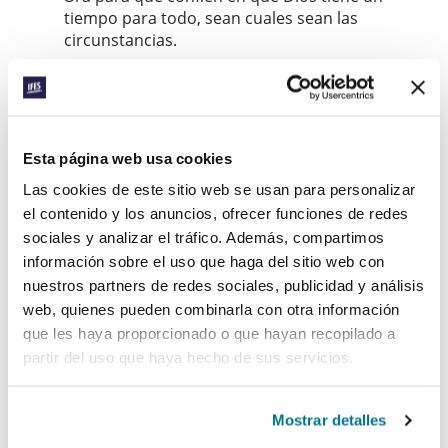
tiempo para todo, sean cuales sean las
circunstancias.
Ora para que recuerden que Dios es
soberano, y que disfruten de sus dones.
Ora para que sigan teniendo hambre de
Esta página web usa cookies
estudiar la Palabra de Dios, sacando de ella
fuerza y consuelo.
Las cookies de este sitio web se usan para personalizar
el contenido y los anuncios, ofrecer funciones de redes
Ora para que Dios sea glorificado y su reino
sociales y analizar el tráfico. Además, compartimos
llegue, incluso en medio de un contexto
información sobre el uso que haga del sitio web con
político aún cambiante y aún en medio de los
nuestros partners de redes sociales, publicidad y análisis
desafíos causados por la COVID-19.
web, quienes pueden combinarla con otra información
que les haya proporcionado o que hayan recopilado a
Facebook
WhatsApp
Email
LinkedIn
Teams
Compartir:
partir del uso que haya hecho de sus servicios.
Mostrar detalles
« Historia anterior