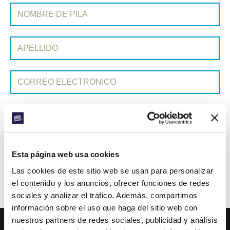
SUSCRIBIRSE A PRAYERLINE
Nombre de pila:
Apellido:
Correo electrónico:
ENVIAR
Cada semana, IFES envía un breve correo electrónico con historias
Esta página web usa cookies
de los movimientos estudiantiles y el ministerio de IFES de todo el
Las cookies de este sitio web se usan para personalizar
mundo para inspirarte en tus oraciones.
el contenido y los anuncios, ofrecer funciones de redes
¡Nos encantaría que te unieras a nosotros!
sociales y analizar el tráfico. Además, compartimos
información sobre el uso que haga del sitio web con
nuestros partners de redes sociales, publicidad y análisis