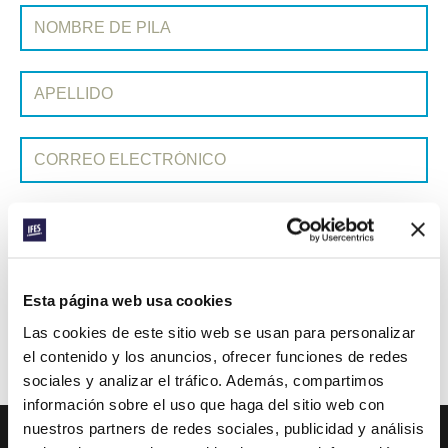
SUSCRIBIRSE A PRAYERLINE
Nombre de pila:
Apellido:
Correo electrónico:
ENVIAR
Cada semana, IFES envía un breve correo electrónico con historias
Esta página web usa cookies
de los movimientos estudiantiles y el ministerio de IFES de todo el
Las cookies de este sitio web se usan para personalizar
mundo para inspirarte en tus oraciones.
el contenido y los anuncios, ofrecer funciones de redes
¡Nos encantaría que te unieras a nosotros!
sociales y analizar el tráfico. Además, compartimos
información sobre el uso que haga del sitio web con
nuestros partners de redes sociales, publicidad y análisis