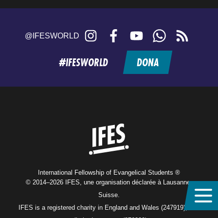
Instagram
Facebook
YouTube
WhatsApp
RSS
@IFESWORLD
feed
#IFESWORLD
DONA
Home
International Fellowship of Evangelical Students ®
© 2014–2026 IFES, une organisation déclarée à Lausanne,
Suisse.
IFES is a registered charity in England and Wales (247919), and