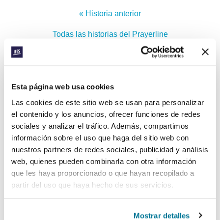
« Historia anterior
Todas las historias del Prayerline
Historia siguiente »
Esta página web usa cookies
Las cookies de este sitio web se usan para personalizar
SUSCRIBIRSE A PRAYERLINE
Nombre de pila:
el contenido y los anuncios, ofrecer funciones de redes
sociales y analizar el tráfico. Además, compartimos
Apellido:
información sobre el uso que haga del sitio web con
nuestros partners de redes sociales, publicidad y análisis
web, quienes pueden combinarla con otra información
Correo electrónico:
que les haya proporcionado o que hayan recopilado a
partir del uso que haya hecho de sus servicios.
ENVIAR
Mostrar detalles