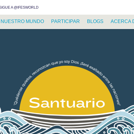
INSTAGRAM
FACEBOOK
YOUTUBE
WHATSAPP
RSS FEED
SIGUE A @IFESWORLD
NUESTRO MUNDO
PARTICIPAR
BLOGS
ACERCA 