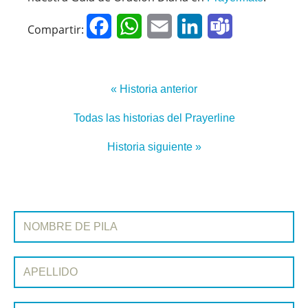
Facebook
WhatsApp
Email
LinkedIn
Teams
Compartir:
« Historia anterior
Todas las historias del Prayerline
Historia siguiente »
SUSCRIBIRSE A PRAYERLINE
Nombre de pila:
Apellido:
Correo electrónico: