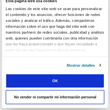
creciendo. Tanto Sharon como Pranitha se han
Esta página web usa cookies
unido al equipo de liderazgo. Y el Señor le dio a
Las cookies de este sitio web se usan para personalizar
Sharon una oportunidad especial de formación:
el contenido y los anuncios, ofrecer funciones de redes
cuando la mayoría de los estudiantes
sociales y analizar el tráfico. Además, compartimos
regresaron a la India durante las vacaciones de
información sobre el uso que haga del sitio web con
verano, ella se quedó en Kutaisi para dirigir un
nuestros partners de redes sociales, publicidad y análisis
estudio bíblico de ocho semanas para las
web, quienes pueden combinarla con otra información
personas que no se habían marchado. Y Deepak
pudo asistir a un congreso de evangelización de
que les haya proporcionado o que hayan recopilado a
IFES en Grecia y volvió con una ilusión renovada
partir del uso que haya hecho de sus servicios.
e ideas nuevas.
Da gracias porque estos estudiantes
Mostrar detalles
internacionales indios siguen teniendo ganas
de conectar con la Palabra y los líderes están
creciendo en el ministerio. Ora para que los
OK
conflictos actuales que hay en el país se
resuelvan de forma pacífica y que el
ministerio estudiantil pueda crecer sin
No vender ni compartir mi información personal
obstáculos.