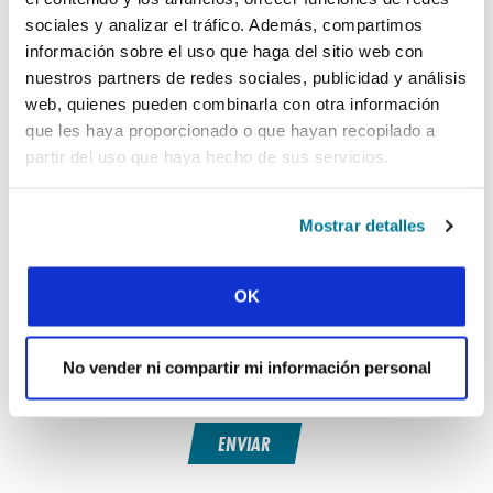
« Historia anterior
sociales y analizar el tráfico. Además, compartimos
información sobre el uso que haga del sitio web con
Todas las historias del Prayerline
nuestros partners de redes sociales, publicidad y análisis
Historia siguiente »
web, quienes pueden combinarla con otra información
que les haya proporcionado o que hayan recopilado a
partir del uso que haya hecho de sus servicios.
SUSCRIBIRSE A PRAYERLINE
Nombre de pila:
Mostrar detalles
Apellido:
OK
Correo electrónico:
No vender ni compartir mi información personal
ENVIAR