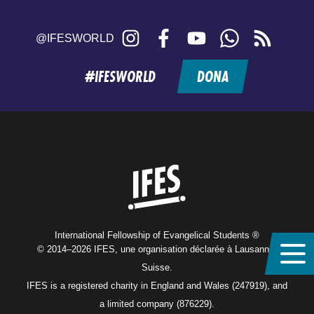
Instagram
Facebook
YouTube
WhatsApp
RSS
@IFESWORLD
feed
#IFESWORLD
DONA
Home
International Fellowship of Evangelical Students ®
© 2014–2026 IFES, une organisation déclarée à Lausanne,
Suisse.
IFES is a registered charity in England and Wales (247919), and
a limited company (876229).