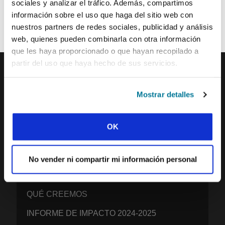
sociales y analizar el tráfico. Además, compartimos
de los movimientos estudiantiles y el ministerio de IFES de todo el
información sobre el uso que haga del sitio web con
mundo para inspirarte en tus oraciones.
nuestros partners de redes sociales, publicidad y análisis
¡Nos encantaría que te unieras a nosotros!
web, quienes pueden combinarla con otra información
que les haya proporcionado o que hayan recopilado a
partir del uso que haya hecho de sus servicios.
IFES · INTERNATIONAL FELLOWSHIP OF
Mostrar detalles
EVANGELICAL STUDENTS
NUESTRA VISIÓN GLOBAL
OK
NUESTRO TRABAJO
LA HISTORIA DE IFES
No vender ni compartir mi información personal
NUESTRO EQUIPO DE MISIÓN
QUÉ CREEMOS
INFORME DE IMPACTO 2024-2025