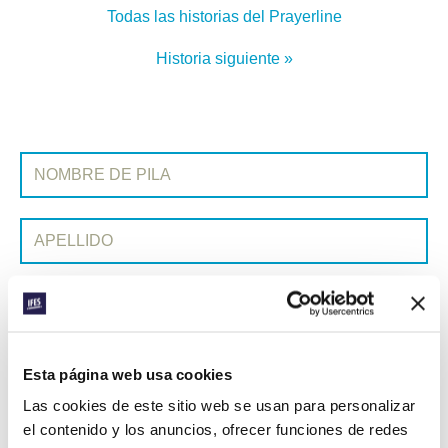
Todas las historias del Prayerline
Historia siguiente »
SUSCRIBIRSE A PRAYERLINE
Nombre de pila:
Apellido:
Correo electrónico:
ENVIAR
Esta página web usa cookies
Las cookies de este sitio web se usan para personalizar
el contenido y los anuncios, ofrecer funciones de redes
Cada semana, IFES envía un breve correo electrónico con historias