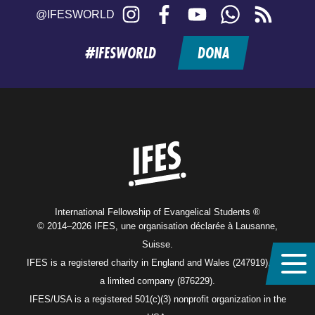
Instagram
Facebook
YouTube
WhatsApp
RSS
@IFESWORLD
feed
#IFESWORLD
DONA
Home
International Fellowship of Evangelical Students ®
© 2014–2026 IFES, une organisation déclarée à Lausanne,
Suisse.
IFES is a registered charity in England and Wales (247919), and
a limited company (876229).
IFES/USA is a registered 501(c)(3) nonprofit organization in the