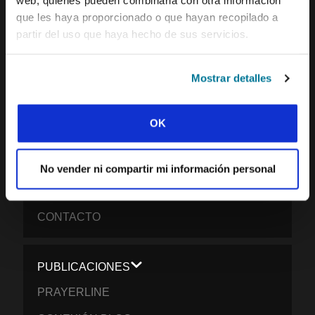
web, quienes pueden combinarla con otra información
IFES · INTERNATIONAL FELLOWSHIP OF
que les haya proporcionado o que hayan recopilado a
EVANGELICAL STUDENTS
partir del uso que haya hecho de sus servicios.
NUESTRA VISIÓN GLOBAL
Mostrar detalles
NUESTRO TRABAJO
LA HISTORIA DE IFES
OK
NUESTRO EQUIPO DE MISIÓN
QUÉ CREEMOS
No vender ni compartir mi información personal
INFORME DE IMPACTO 2024-2025
CONTACTO
PUBLICACIONES
PRAYERLINE