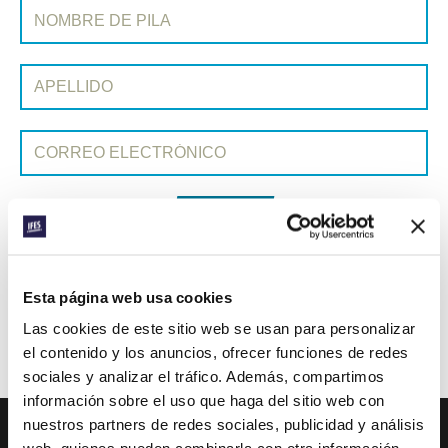
SUSCRIBIRSE A PRAYERLINE
Nombre de pila:
Apellido:
Correo electrónico:
ENVIAR
Cada semana, IFES envía un breve correo electrónico con historias
Esta página web usa cookies
de los movimientos estudiantiles y el ministerio de IFES de todo el
Las cookies de este sitio web se usan para personalizar
mundo para inspirarte en tus oraciones.
el contenido y los anuncios, ofrecer funciones de redes
¡Nos encantaría que te unieras a nosotros!
sociales y analizar el tráfico. Además, compartimos
información sobre el uso que haga del sitio web con
nuestros partners de redes sociales, publicidad y análisis