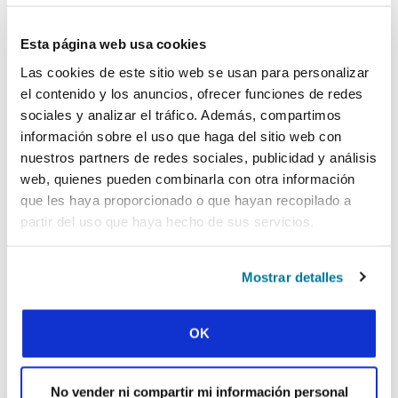
medida que los estudiantes vuelven a la vida
normal después de la pandemia. Ora para
Esta página web usa cookies
que los estudiantes dediquen su vida a vivir
para Jesús.
Las cookies de este sitio web se usan para personalizar
el contenido y los anuncios, ofrecer funciones de redes
sociales y analizar el tráfico. Además, compartimos
Facebook
WhatsApp
Email
LinkedIn
Teams
Compartir:
información sobre el uso que haga del sitio web con
nuestros partners de redes sociales, publicidad y análisis
web, quienes pueden combinarla con otra información
« Historia anterior
que les haya proporcionado o que hayan recopilado a
partir del uso que haya hecho de sus servicios.
Todas las historias del Prayerline
Historia siguiente »
Mostrar detalles
OK
SUSCRIBIRSE A PRAYERLINE
Nombre de pila:
No vender ni compartir mi información personal