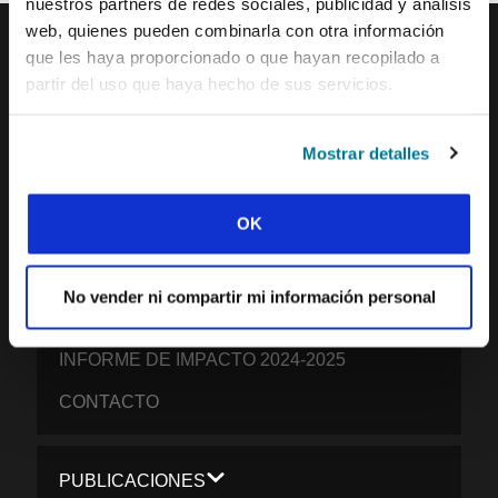
nuestros partners de redes sociales, publicidad y análisis
web, quienes pueden combinarla con otra información
que les haya proporcionado o que hayan recopilado a
partir del uso que haya hecho de sus servicios.
IFES · INTERNATIONAL FELLOWSHIP OF
EVANGELICAL STUDENTS
NUESTRA VISIÓN GLOBAL
Mostrar detalles
NUESTRO TRABAJO
OK
LA HISTORIA DE IFES
NUESTRO EQUIPO DE MISIÓN
No vender ni compartir mi información personal
QUÉ CREEMOS
INFORME DE IMPACTO 2024-2025
CONTACTO
PUBLICACIONES