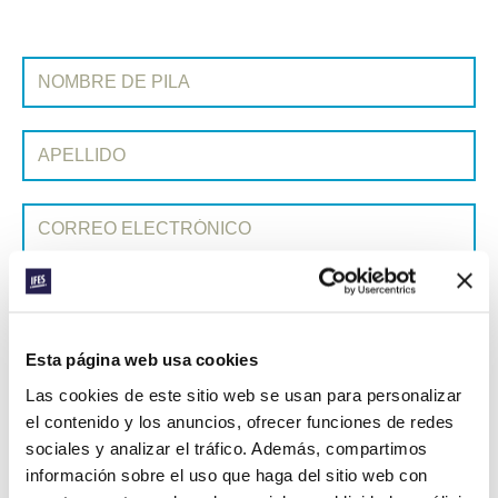
SUSCRIBIRSE A PRAYERLINE
Nombre de pila:
Apellido:
Correo electrónico:
ENVIAR
Esta página web usa cookies
Cada semana, IFES envía un breve correo electrónico con historias
Las cookies de este sitio web se usan para personalizar
de los movimientos estudiantiles y el ministerio de IFES de todo el
el contenido y los anuncios, ofrecer funciones de redes
mundo para inspirarte en tus oraciones.
sociales y analizar el tráfico. Además, compartimos
¡Nos encantaría que te unieras a nosotros!
información sobre el uso que haga del sitio web con