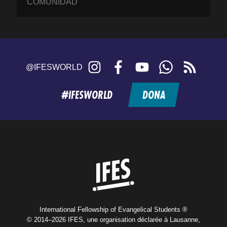
COMUNIDAD
Instagram
Facebook
YouTube
WhatsApp
RSS
@IFESWORLD
feed
#IFESWORLD
DONA
Home
International Fellowship of Evangelical Students ®
© 2014–2026 IFES, une organisation déclarée à Lausanne,