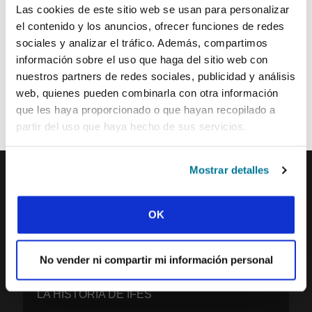
Las cookies de este sitio web se usan para personalizar
ENVIAR
el contenido y los anuncios, ofrecer funciones de redes
sociales y analizar el tráfico. Además, compartimos
información sobre el uso que haga del sitio web con
Cada semana, IFES envía un breve correo electrónico con historias
nuestros partners de redes sociales, publicidad y análisis
de los movimientos estudiantiles y el ministerio de IFES de todo el
web, quienes pueden combinarla con otra información
mundo para inspirarte en tus oraciones.
que les haya proporcionado o que hayan recopilado a
¡Nos encantaría que te unieras a nosotros!
partir del uso que haya hecho de sus servicios.
Mostrar detalles
IFES · INTERNATIONAL FELLOWSHIP OF
OK
EVANGELICAL STUDENTS
NUESTRA VISIÓN GLOBAL
No vender ni compartir mi información personal
NUESTRO TRABAJO
LA HISTORIA DE IFES