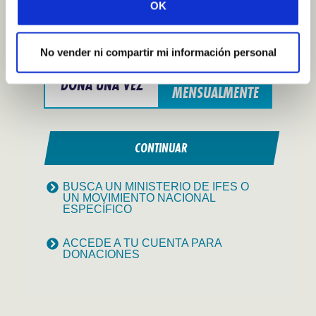
OK
Specify
$
donation
Seleccione
amount
su
No vender ni compartir mi información personal
moneda
DONA
DONA UNA VEZ
MENSUALMENTE
CONTINUAR
BUSCA UN MINISTERIO DE IFES O
UN MOVIMIENTO NACIONAL
ESPECÍFICO
ACCEDE A TU CUENTA PARA
DONACIONES