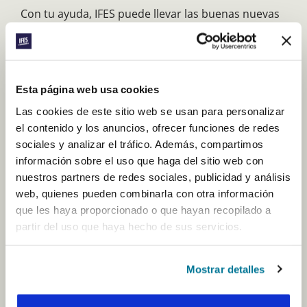
Con tu ayuda, IFES puede llevar las buenas nuevas
a los estudiantes de todas las universidades del
mundo para que conozcan la alegría eterna que
ofrece Jesús. Esa es la verdadera alegría, incluso en
medio de las pruebas y las luchas. Tu donación
permitirá proclamar el evangelio a los estudiantes
Esta página web usa cookies
y capacitarlos para que sean discípulos llenos del
Las cookies de este sitio web se usan para personalizar
Espíritu que vivan para Cristo.
el contenido y los anuncios, ofrecer funciones de redes
sociales y analizar el tráfico. Además, compartimos
información sobre el uso que haga del sitio web con
nuestros partners de redes sociales, publicidad y análisis
I WANT TO GIVE TO
web, quienes pueden combinarla con otra información
que les haya proporcionado o que hayan recopilado a
Apoya
partir del uso que haya hecho de sus servicios.
a
IFES
en
una
Mostrar detalles
$
10
$
25
$
50
$
100
región
especifica