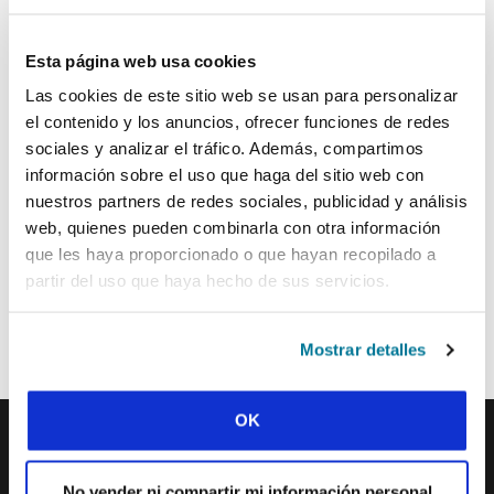
establecer objetivos. A los delegados, que
vienen preparados por sus movimientos, se les
Esta página web usa cookies
anima a compartir con la comunidad global de
IFES temas que requieren ser estudiados,
Las cookies de este sitio web se usan para personalizar
debatidos y solucionados. La Asamblea General
el contenido y los anuncios, ofrecer funciones de redes
también puede formular políticas y establecer
sociales y analizar el tráfico. Además, compartimos
objetivos a cumplir por el Comité y el equipo de
información sobre el uso que haga del sitio web con
obreros de IFES. Como cuerpo legislativo el
nuestros partners de redes sociales, publicidad y análisis
Comité se encarga de aceptar la membresía de
web, quienes pueden combinarla con otra información
nuevos movimientos nacionales y también
que les haya proporcionado o que hayan recopilado a
enmienda la Constitución de IFES cuando sea
partir del uso que haya hecho de sus servicios.
necesario.
PUEDEN LEER NUESTROS ESTATUTOS
Mostrar detalles
PARA SABER MÁS ACERCA DE CÓMO SE
GOBIERNA IFES.
OK
IFES · INTERNATIONAL FELLOWSHIP OF
No vender ni compartir mi información personal