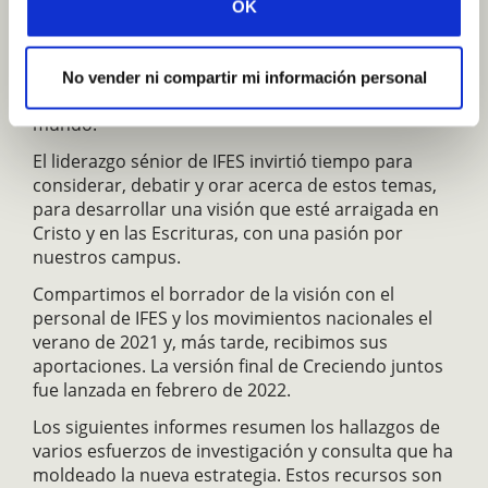
acerca de la estrategia y dirección de IFES. Más
OK
tarde, un Grupo de trabajo estratégico se pasó dos
años recopilando información de estudiantes,
obreros y donantes, para comprender el contexto
No vender ni compartir mi información personal
y las necesidades de nuestro ministerio en el
mundo.
El liderazgo sénior de IFES invirtió tiempo para
considerar, debatir y orar acerca de estos temas,
para desarrollar una visión que esté arraigada en
Cristo y en las Escrituras, con una pasión por
nuestros campus.
Compartimos el borrador de la visión con el
personal de IFES y los movimientos nacionales el
verano de 2021 y, más tarde, recibimos sus
aportaciones. La versión final de Creciendo juntos
fue lanzada en febrero de 2022.
Los siguientes informes resumen los hallazgos de
varios esfuerzos de investigación y consulta que ha
moldeado la nueva estrategia. Estos recursos son