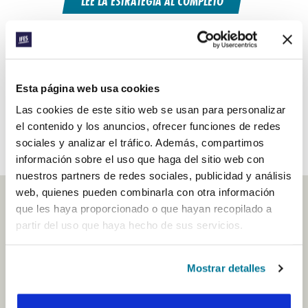
LEE LA ESTRATEGIA AL COMPLETO
ORA CON NOSOTROS
Esta página web usa cookies
DESCUBRE NUESTROS SUBVENCIONES DE
Las cookies de este sitio web se usan para personalizar
CRECIENDO JUNTOS
el contenido y los anuncios, ofrecer funciones de redes
sociales y analizar el tráfico. Además, compartimos
información sobre el uso que haga del sitio web con
nuestros partners de redes sociales, publicidad y análisis
web, quienes pueden combinarla con otra información
que les haya proporcionado o que hayan recopilado a
partir del uso que haya hecho de sus servicios.
TRASFONDO DE LA ESTRATEGIA
Después de que la estrategia anterior, Piedras
Mostrar detalles
Vivas, llegara a una conclusión, durante la
Asamblea Mundial 2019 llevamos a cabo talleres