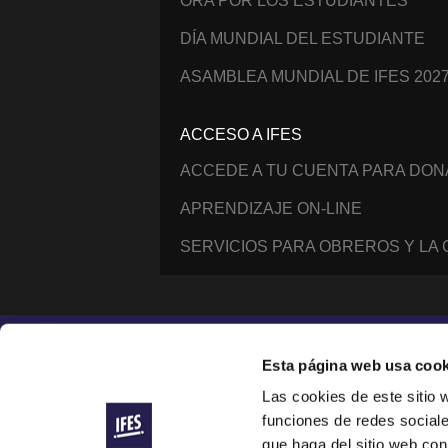
ORA POR LOS ESTUDIANTES
DÍA MUNDIAL DEL ESTUDIANTE
ASAMBLEA MUNDIAL DE IFES 202
ACCESO A IFES
ACCEDE A TU CUENTA PARA DO
APRENDIZAJE ON-LINE
SERVICIOS PARA OBREROS Y LA
Instagram
Facebook
YouTube
@IFESWORLD
Esta página web usa cook
Las cookies de este sitio 
funciones de redes sociale
International Fellowship of Evangelical Students ®
© 2014–2026 IFES, une organisation déclarée à Lau
que haga del sitio web con