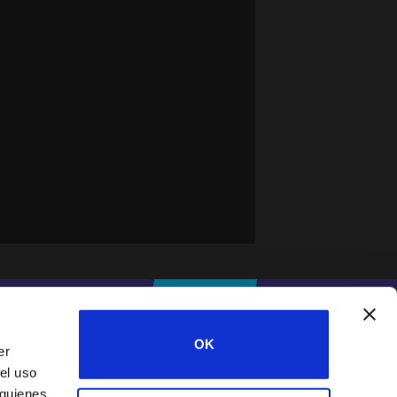
#IFESWORLD
DONA
OK
er
el uso
Home
 quienes