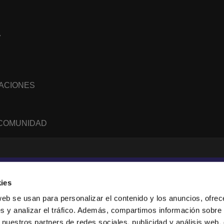
7
NACIONES
 COMUNIDAD
WhatsApp
RSS
feed
ies
web se usan para personalizar el contenido y los anuncios, ofrec
s y analizar el tráfico. Además, compartimos información sobre 
sanne, Suisse.
 nuestros partners de redes sociales, publicidad y análisis web,