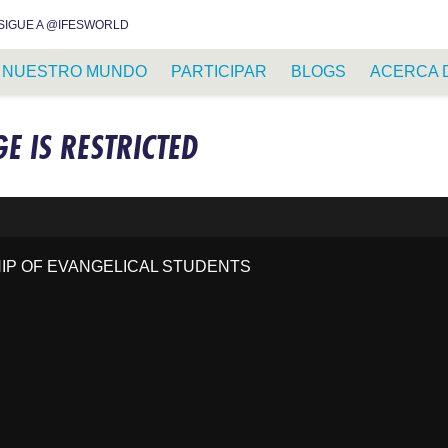
INSTAGRAM
FACEBOOK
YOUTUBE
WHATSAPP
RSS FEED
SIGUE A @IFESWORLD
NUESTRO MUNDO
PARTICIPAR
BLOGS
ACERCA 
GE IS RESTRICTED
HIP OF EVANGELICAL STUDENTS