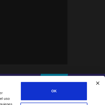
#IFESWORLD
DONA
OK
er
el uso
Home
 quienes