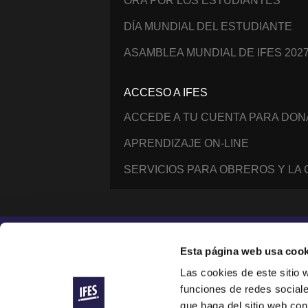
ORA POR LOS ESTUDIANTES
DÍA MUNDIAL DEL ESTUDIANTE
ASAMBLEA MUNDIAL DE IFES 202
ACCESO A IFES
ACCEDE A TU CUENTA PARA DO
APRENDIZAJE ON-LINE
SERVICIOS PARA OBREROS Y LA
Instagram
Facebook
YouTube
@IFESWORLD
Esta página web usa cook
Las cookies de este sitio 
funciones de redes sociale
International Fellowship of Evangelical Students ®
© 2014–2026 IFES, une organisation déclarée à Lau
que haga del sitio web con