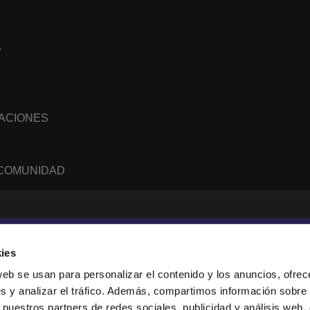
7
NACIONES
 COMUNIDAD
WhatsApp
RSS
feed
ies
web se usan para personalizar el contenido y los anuncios, ofrec
s y analizar el tráfico. Además, compartimos información sobre 
sanne, Suisse.
 nuestros partners de redes sociales, publicidad y análisis web,