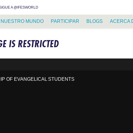
INSTAGRAM
FACEBOOK
YOUTUBE
WHATSAPP
RSS FEED
SIGUE A @IFESWORLD
NUESTRO MUNDO
PARTICIPAR
BLOGS
ACERCA 
GE IS RESTRICTED
HIP OF EVANGELICAL STUDENTS