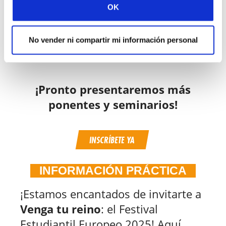
OK
literatura inglesa y teología y
también trabaja de profesora
y en el ministerio de
No vender ni compartir mi información personal
estudiantes universitarios.
¡Pronto presentaremos más
ponentes y seminarios!
INSCRÍBETE YA
INFORMACIÓN PRÁCTICA
¡Estamos encantados de invitarte a
Venga tu reino
: el Festival
Estudiantil Europeo 2025! Aquí