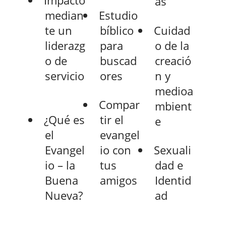
as
median
Estudio
te un
bíblico
Cuidad
liderazg
para
o de la
o de
buscad
creació
servicio
ores
n y
medioa
Compar
mbient
¿Qué es
tir el
e
el
evangel
Evangel
io con
Sexuali
io – la
tus
dad e
Buena
amigos
Identid
Nueva?
ad