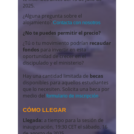
2025.
¿Alguna pregunta sobre el
alojamiento?
Contacta con nosotros
¿No te puedes permitir el precio?
¿Tú o tu movimiento podrían
recaudar
fondos
para invertir en esta
oportunidad de crecer en el
discipulado y el ministerio?
Hay una cantidad limitada de
becas
disponibles para aquellos estudiantes
que lo necesiten. Solicita una beca por
medio del
.
formulario de inscripción
CÓMO LLEGAR
Llegada:
a tiempo para la sesión de
inauguración, 19:30 CET el sábado, 16
de agosto de 2025.