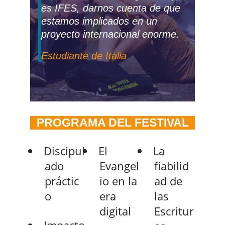
es IFES, darnos cuenta de que
estamos implicados en un
proyecto internacional enorme.
Estudiante de Italia
PROGRAMA DEL FESTIVAL
Discipul
El
La
ado
Evangel
fiabilid
práctic
io en la
ad de
o
era
las
digital
Escritur
Impacto