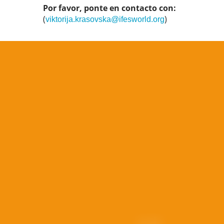
Por favor, ponte en contacto con:
(
)
viktorija.krasovska@ifesworld.org