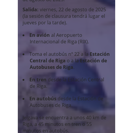
Salida:
viernes, 22 de agosto de 2025
(la sesión de clausura tendrá lugar el
jueves por la tarde).
En avión
al Aeropuerto
Internacional de Riga (RIX).
Toma el autobús nº 22 a la
Estación
Central de Riga
o a la
Estación de
Autobuses de Riga
.
En tren
desde la Estación Central
de Riga.
En autobús
desde la Estación de
Autobuses de Riga.
Jelgava se encuentra a unos 40 km de
Riga, a 45 minutos en tren o 55
minutos en autobús.