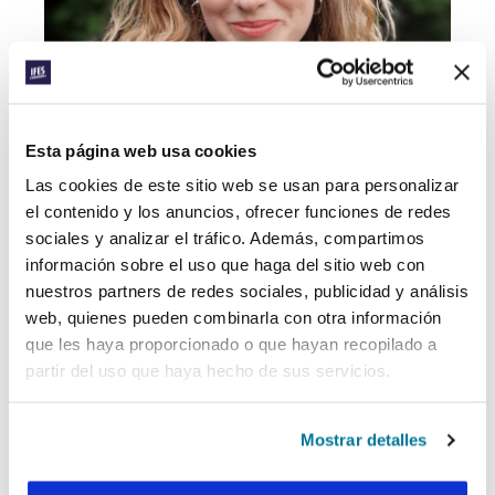
Esta página web usa cookies
Las cookies de este sitio web se usan para personalizar
el contenido y los anuncios, ofrecer funciones de redes
sociales y analizar el tráfico. Además, compartimos
Laura Gallacher
trabaja con
información sobre el uso que haga del sitio web con
la comunidad de estudiantes
nuestros partners de redes sociales, publicidad y análisis
de posgrado en una gran
web, quienes pueden combinarla con otra información
que les haya proporcionado o que hayan recopilado a
iglesia evangélica de Oxford.
partir del uso que haya hecho de sus servicios.
También sirve en la iglesia en
general como maestra,
Mostrar detalles
predicadora y capacitadora
bíblica. Ha estudiado