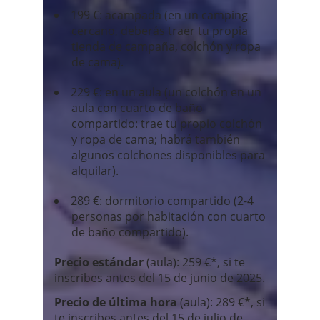
199 €: acampada (en un camping
cercano, deberás traer tu propia
tienda de campaña, colchón y ropa
de cama).
229 €: en un aula (un colchón en un
aula con cuarto de baño
compartido: trae tu propio colchón
y ropa de cama; habrá también
algunos colchones disponibles para
alquilar).
289 €: dormitorio compartido (2-4
personas por habitación con cuarto
de baño compartido).
Precio estándar
(aula): 259 €*, si te
inscribes antes del 15 de junio de 2025.
Precio de última hora
(aula): 289 €*, si
te inscribes antes del 15 de julio de