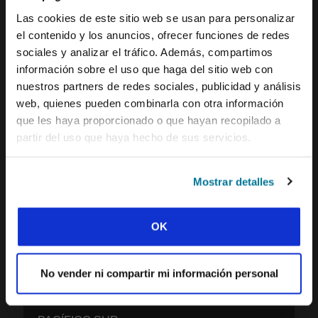
EL MUNDO
Las cookies de este sitio web se usan para personalizar
el contenido y los anuncios, ofrecer funciones de redes
AMÉRICA DEL NORTE
sociales y analizar el tráfico. Además, compartimos
CARIBE
información sobre el uso que haga del sitio web con
nuestros partners de redes sociales, publicidad y análisis
AMÉRICA LATINA
web, quienes pueden combinarla con otra información
EUROPA
que les haya proporcionado o que hayan recopilado a
partir del uso que haya hecho de sus servicios.
MENA – ORIENTE MEDIO Y ÁFRICA DEL
NORTE
Mostrar detalles
ÁFRICA FRANCÓFONA
EPSA – ÁFRICA ANGLÓFONA Y LUSÓFONA
OK
EURASIA
ASIA DEL SUR
No vender ni compartir mi información personal
ASIA DEL ESTE