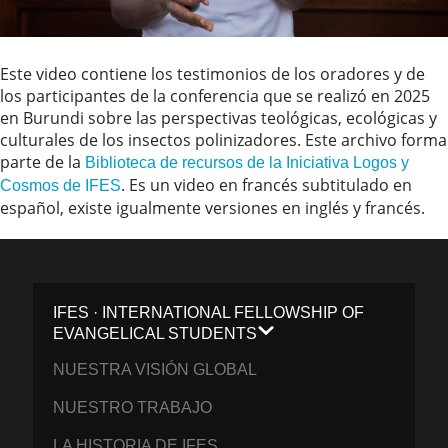
Este video contiene los testimonios de los oradores y de
los participantes de la conferencia que se realizó en 2025
en Burundi sobre las perspectivas teológicas, ecológicas y
culturales de los insectos polinizadores. Este archivo forma
parte de la
Biblioteca de recursos de la Iniciativa Logos y
. Es un video en francés subtitulado en
Cosmos de IFES
español, existe igualmente versiones en inglés y francés.
IFES · INTERNATIONAL FELLOWSHIP OF
EVANGELICAL STUDENTS
NUESTRA VISIÓN GLOBAL
NUESTRO TRABAJO
LA HISTORIA DE IFES