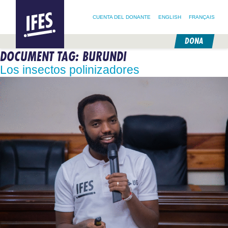
BUSCAR:
IFES –
BUSCA EN NUESTRO SITIO
SIGUE A @IFESWORLD
INTERNATIONAL
CUENTA DEL DONANTE
ENGLISH
FRANÇAIS
FELLOWSHIP
OF
EVANGELICAL
DONA
STUDENTS
DOCUMENT TAG:
BURUNDI
SALTAR
AL
Los insectos polinizadores
CONTENIDO
PRINCIPAL