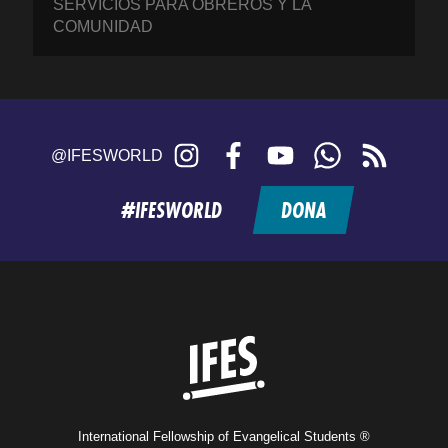
SERVICIOS PARA OBREROS Y LA
COMUNIDAD
Instagram
Facebook
YouTube
WhatsApp
RSS
@IFESWORLD
feed
#IFESWORLD
DONA
Home
International Fellowship of Evangelical Students ®